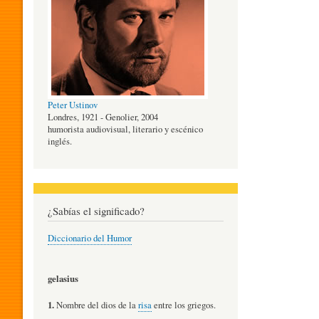
O
G
Peter Ustinov
Í
Londres, 1921 - Genolier, 2004
humorista audiovisual, literario y escénico
inglés.
A
D
¿Sabías el significado?
Diccionario del Humor
E
gelasius
L
1.
Nombre del dios de la
risa
entre los griegos.