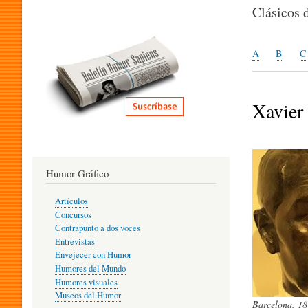
I
Clásicos 
T
A
B
C
E
Xavier
R
Humor Gráfico
A
Artículos
Concursos
T
Contrapunto a dos voces
Entrevistas
Envejecer con Humor
Humores del Mundo
U
Humores visuales
Museos del Humor
Barcelona, 18