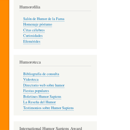
T
Humorofilia
Salón de Humor de la Fama
Homenaje póstumo
I
Citas célebres
Curiosidades
Efemérides
L
Humoroteca
Y
Bibliografía de consulta
Videoteca
H
Directorio web sobre humor
Fiestas populares
Boletines Humor Sapiens
U
La Reseña del Humor
Testimonios sobre Humor Sapiens
M
International Humor Sapiens Award