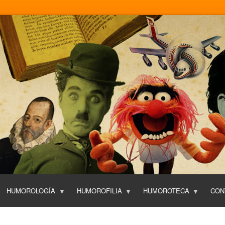
Pasar
al
contenido
principal
HUMOROLOGÍA
HUMOROFILIA
HUMOROTECA
CON
T
O
P