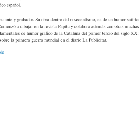
L
A
S
ico español.
ibujante y grabador. Su obra dentro del novecentismo, es de un humor satíri
H
C
D
Comenzó a dibujar en la revista Papitu y colaboró además con otras muchas
ndamentales de humor gráfico de la Cataluña del primer tercio del siglo XX
sobre la primera guerra mundial en el diario La Publicitat.
U
T
E
ión
M
U
H
O
A
U
R
L
M
(
I
O