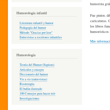
R
humorista gráf
Humorología infantil
Fue pintor, d
A
caricaturas. 
Literatura infantil y humor
los libros fu
Pedagogía del humor
humorísticos 
Método "Gracias por leer"
I
Entrevistas a escritores infantiles
Más informac
N
Humorología
Teoría del Humor (Sapiens)
F
Artículos y ensayos
Diccionario del humor
Vis a vis (entrevistas)
A
Risoterapia
El bufón ilustrado
100 Consejos para hacer reír
Investigaciones
N