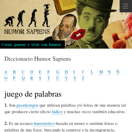
Pasar
al
contenido
principal
Crear, pensar y vivir con humor
Diccionario Humor Sapiens
A
B
C
D
E
F
G
H
I
J
L
M
N
Ñ
O
P
Q
R
S
T
U
V
Y
Z
juego de palabras
1.
Son
pasatiempos
que utilizan palabras y/o letras de una manera tal
que producen cierto efecto
lúdico
y muchas veces también educativo.
2.
Es un recurso
humorístico
basado en mover o sustituir letras o
palabras de una frase, buscando la sorpresa o la incongruencia,