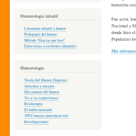
R
humorista escé
Humorología infantil
Fue actor, fo
A
Nacional y El
Literatura infantil y humor
donde hizo e
Pedagogía del humor
Popularizó lo
Método "Gracias por leer"
I
Entrevistas a escritores infantiles
Más informac
N
Humorología
Teoría del Humor (Sapiens)
F
Artículos y ensayos
Diccionario del humor
Vis a vis (entrevistas)
A
Risoterapia
El bufón ilustrado
100 Consejos para hacer reír
Investigaciones
N