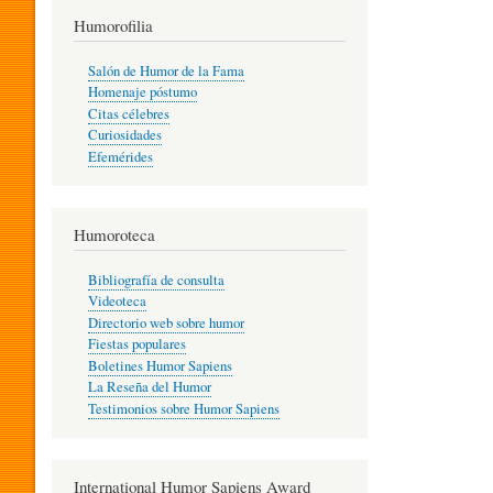
T
Humorofilia
Salón de Humor de la Fama
Homenaje póstumo
I
Citas célebres
Curiosidades
Efemérides
L
Humoroteca
Y
Bibliografía de consulta
Videoteca
H
Directorio web sobre humor
Fiestas populares
Boletines Humor Sapiens
U
La Reseña del Humor
Testimonios sobre Humor Sapiens
M
International Humor Sapiens Award