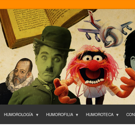
Pasar
al
contenido
principal
HUMOROLOGÍA
HUMOROFILIA
HUMOROTECA
CON
T
O
P