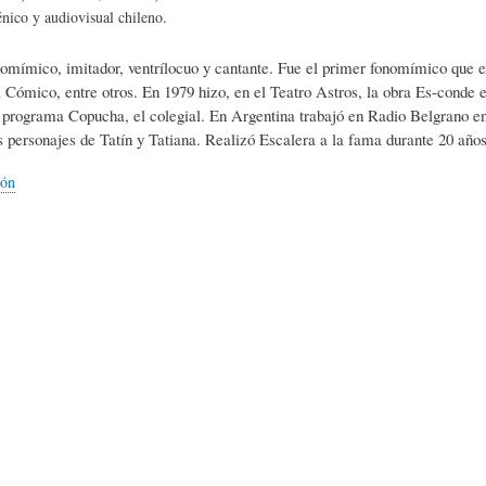
L
A
S
nico y audiovisual chileno.
nomímico, imitador, ventrílocuo y cantante. Fue el primer fonomímico que ex
H
C
D
 Cómico, entre otros. En 1979 hizo, en el Teatro Astros, la obra Es-conde e
l programa Copucha, el colegial. En Argentina trabajó en Radio Belgrano 
s personajes de Tatín y Tatiana. Realizó Escalera a la fama durante 20 año
U
T
E
ión
M
U
H
O
A
U
R
L
M
(
I
O