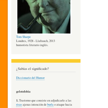
O
G
Tom Sharpe
Í
Londres, 1928 - Llafranch, 2013
humorista literario inglés.
A
¿Sabías el significado?
D
Diccionario del Humor
E
gelotofobia
1.
Trastorno que consiste en adjudicarle a las
L
risas
ajenas intención de
burla
o ataque hacia