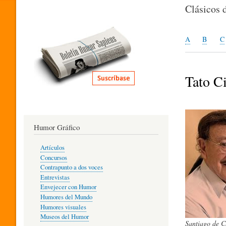
I
Clásicos 
T
A
B
C
E
Tato C
R
Humor Gráfico
A
Artículos
Concursos
T
Contrapunto a dos voces
Entrevistas
Envejecer con Humor
Humores del Mundo
U
Humores visuales
Museos del Humor
Santiago de C