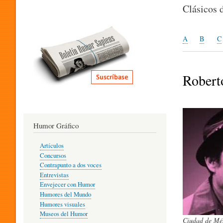
I
Clásicos 
T
A
B
C
E
Robert
R
Humor Gráfico
A
Artículos
Concursos
T
Contrapunto a dos voces
Entrevistas
Envejecer con Humor
Humores del Mundo
U
Humores visuales
Museos del Humor
Ciudad de Méx