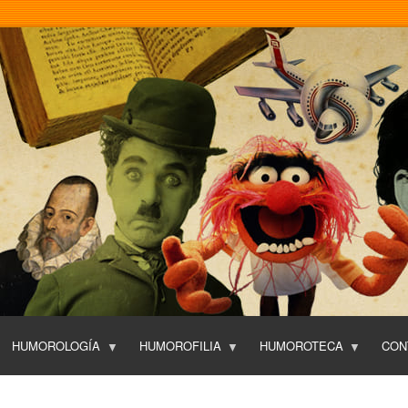
Pasar
al
contenido
principal
HUMOROLOGÍA
HUMOROFILIA
HUMOROTECA
CON
T
O
P