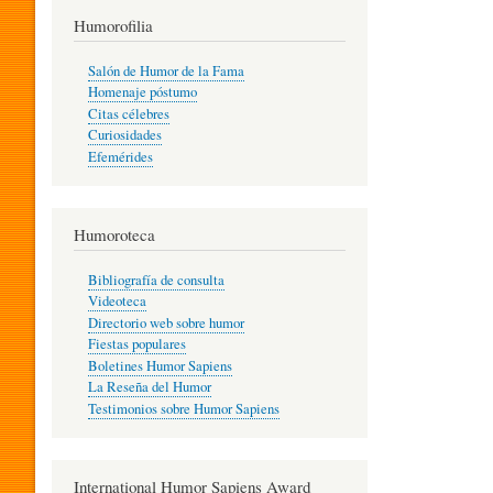
T
Humorofilia
Salón de Humor de la Fama
Homenaje póstumo
I
Citas célebres
Curiosidades
Efemérides
L
Humoroteca
Y
Bibliografía de consulta
Videoteca
H
Directorio web sobre humor
Fiestas populares
Boletines Humor Sapiens
U
La Reseña del Humor
Testimonios sobre Humor Sapiens
M
International Humor Sapiens Award