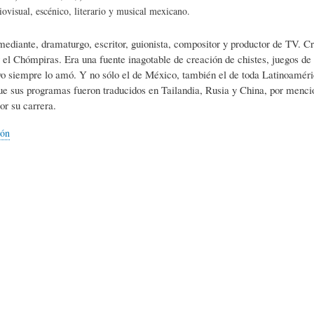
L
A
S
ovisual, escénico, literario y musical mexicano.
mediante, dramaturgo, escritor, guionista, compositor y productor de TV. 
H
C
D
 el Chómpiras. Era una fuente inagotable de creación de chistes, juegos de
o siempre lo amó. Y no sólo el de México, también el de toda Latinoaméri
que sus programas fueron traducidos en Tailandia, Rusia y China, por menc
U
T
E
or su carrera.
ión
M
U
H
O
A
U
R
L
M
(
I
O