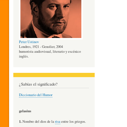
O
G
Peter Ustinov
Í
Londres, 1921 - Genolier, 2004
humorista audiovisual, literario y escénico
inglés.
A
D
¿Sabías el significado?
Diccionario del Humor
E
gelasius
L
1.
Nombre del dios de la
risa
entre los griegos.