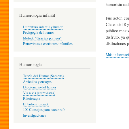
R
humorista audi
Humorología infantil
Fue actor, co
A
Chavo del 8 y
Literatura infantil y humor
público masiv
Pedagogía del humor
disfrutó, ya 
Método "Gracias por leer"
I
distinciones p
Entrevistas a escritores infantiles
Más informac
N
Humorología
Teoría del Humor (Sapiens)
F
Artículos y ensayos
Diccionario del humor
Vis a vis (entrevistas)
A
Risoterapia
El bufón ilustrado
100 Consejos para hacer reír
Investigaciones
N