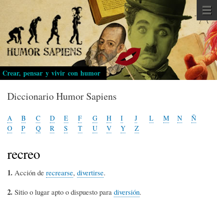
Pasar
al
contenido
principal
Crear, pensar y vivir con humor
Diccionario Humor Sapiens
A
B
C
D
E
F
G
H
I
J
L
M
N
Ñ
O
P
Q
R
S
T
U
V
Y
Z
recreo
1.
Acción de
recrearse
,
divertirse
.
2.
Sitio o lugar apto o dispuesto para
diversión
.