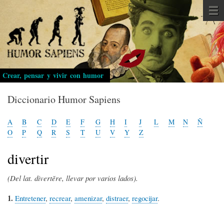
Pasar
al
contenido
principal
Crear, pensar y vivir con humor
Diccionario Humor Sapiens
A
B
C
D
E
F
G
H
I
J
L
M
N
Ñ
O
P
Q
R
S
T
U
V
Y
Z
divertir
(Del lat. divertĕre, llevar por varios lados).
1.
Entretener
,
recrear
,
amenizar
,
distraer
,
regocijar
.