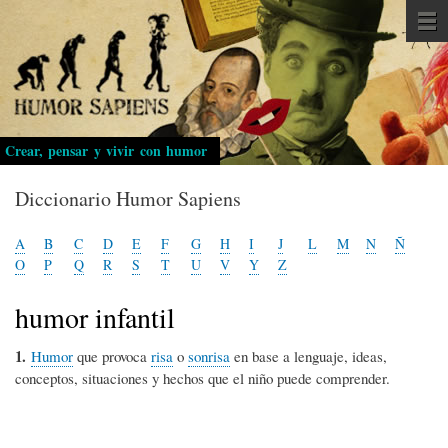
Pasar
al
contenido
principal
Crear, pensar y vivir con humor
Diccionario Humor Sapiens
A
B
C
D
E
F
G
H
I
J
L
M
N
Ñ
O
P
Q
R
S
T
U
V
Y
Z
humor infantil
1.
Humor
que provoca
risa
o
sonrisa
en base a lenguaje, ideas,
conceptos, situaciones y hechos que el niño puede comprender.