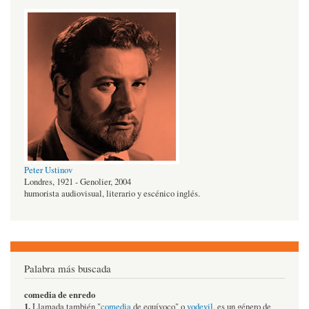
Peter Ustinov
Londres, 1921 - Genolier, 2004
humorista audiovisual, literario y escénico inglés.
Palabra más buscada
comedia de enredo
1.
Llamada también "
comedia
de equívoco" o
vodevil
, es un género de