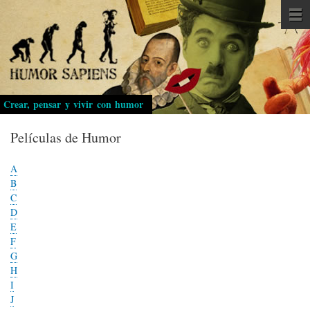
Pasar
al
contenido
principal
Crear, pensar y vivir con humor
Películas de Humor
A
B
C
D
E
F
G
H
I
J