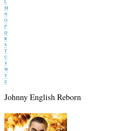
L
M
N
O
P
Q
R
S
T
U
V
W
Y
Z
Johnny English Reborn