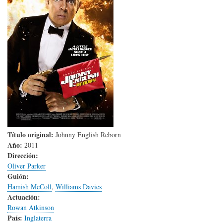
Título original:
Johnny English Reborn
Año:
2011
Dirección:
Oliver Parker
Guión:
Hamish McColl
,
Williams Davies
Actuación:
Rowan Atkinson
País:
Inglaterra