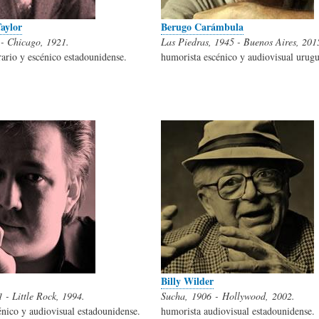
)
N
G
aylor
Berugo Carámbula
- Chicago, 1921.
Las Piedras, 1945 - Buenos Aires, 201
rario y escénico estadounidense.
humorista escénico y audiovisual urug
A
D
R
R
E
A
T
H
F
Í
U
Í
C
M
A
Billy Wilder
 - Little Rock, 1994.
Sucha, 1906 - Hollywood, 2002.
U
O
-
énico y audiovisual estadounidense.
humorista audiovisual estadounidense.