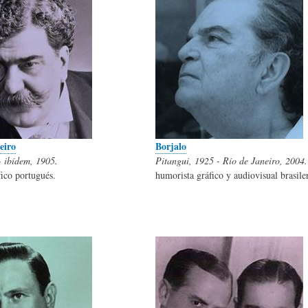
A
M
B
Y
A
L
O
H
I
eiro
Borjalo
- ibídem, 1905.
Pitangui, 1925 - Río de Janeiro, 2004.
S
I
O
ico portugués.
humorista gráfico y audiovisual brasile
D
T
G
I
O
R
C
S
A