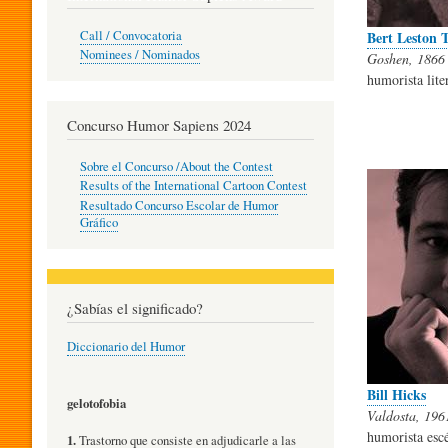
O
Bert Leston T
Call / Convocatoria
Nominees / Nominados
Goshen, 1866 
humorista lite
R
Concurso Humor Sapiens 2024
P
Sobre el Concurso /About the Contest
Results of the International Cartoon Contest
Resultado Concurso Escolar de Humor
E
Gráfico
D
¿Sabías el significado?
Diccionario del Humor
A
Bill Hicks
gelotofobia
Valdosta, 1961
G
humorista esc
1.
Trastorno que consiste en adjudicarle a las