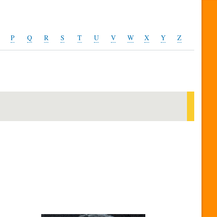
P
Q
R
S
T
U
V
W
X
Y
Z