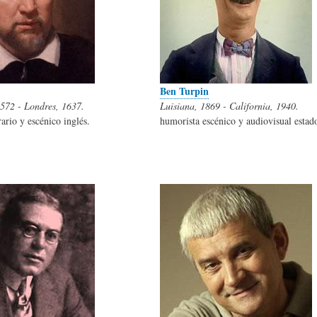
S
D
R
A
A
B
Ben Turpin
1572 - Londres, 1637.
Luisiana, 1869 - California, 1940.
P
D
I
rario y escénico inglés.
humorista escénico y audiovisual estad
I
S
B
E
A
L
N
L
I
S
Ó
O