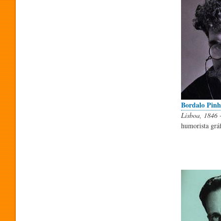
H
U
M
Bordalo Pinh
Lisboa, 1846 
O
humorista gráf
R
P
R