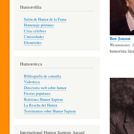
T
Humorofilia
Salón de Humor de la Fama
Homenaje póstumo
I
Citas célebres
Curiosidades
Ben Jonson
Efemérides
Westminster, 
L
humorista lite
Humoroteca
Y
Bibliografía de consulta
Videoteca
H
Directorio web sobre humor
Fiestas populares
Boletines Humor Sapiens
U
La Reseña del Humor
Testimonios sobre Humor Sapiens
M
International Humor Sapiens Award