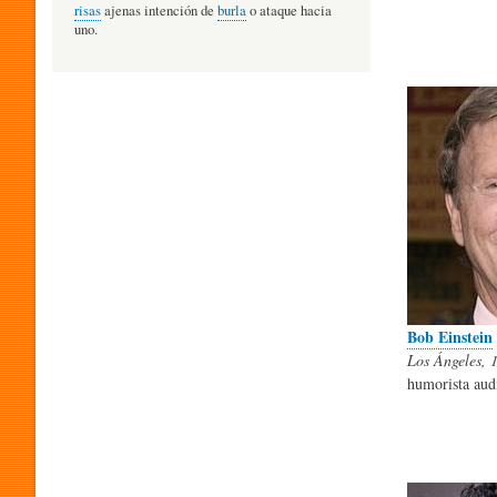
risas
ajenas intención de
burla
o ataque hacia
uno.
O
G
Í
A
D
Bob Einstein
Los Ángeles, 
humorista aud
E
L