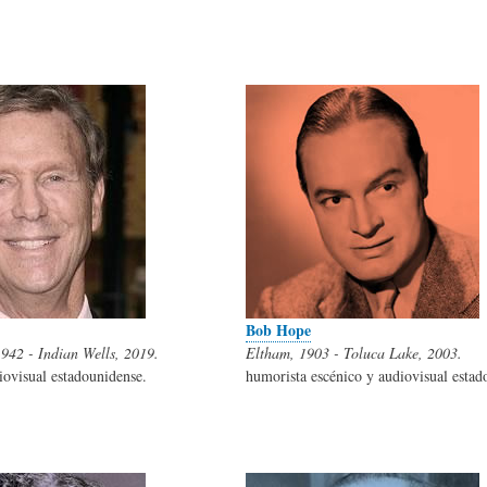
L
R
H
O
D
U
S
E
M
Y
L
O
E
A
R
Bob Hope
1942 - Indian Wells, 2019.
Eltham, 1903 - Toluca Lake, 2003.
iovisual estadounidense.
humorista escénico y audiovisual estad
N
F
B
S
A
I