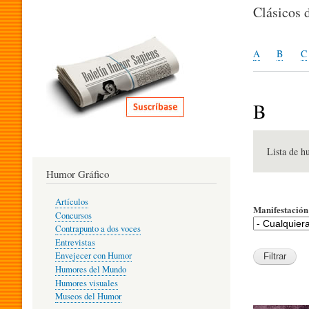
I
Clásicos 
T
A
B
C
E
B
R
Lista de h
Humor Gráfico
A
Artículos
Manifestación 
Concursos
T
Contrapunto a dos voces
Entrevistas
Envejecer con Humor
Humores del Mundo
U
Humores visuales
Museos del Humor