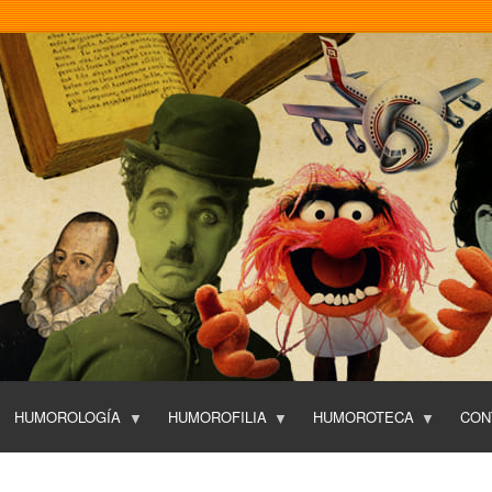
Pasar
al
contenido
principal
HUMOROLOGÍA
HUMOROFILIA
HUMOROTECA
CON
T
O
P