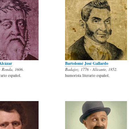
L
A
S
H
C
D
U
T
E
M
U
H
Alcázar
Bartolomé José Gallardo
 - Ronda, 1606.
Badajoz, 1776 - Alicante, 1852.
rario español.
humorista literario español.
O
A
U
R
L
M
(
I
O