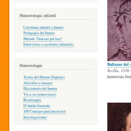
R
Humorología infantil
A
Literatura infantil y humor
Pedagogía del humor
Método "Gracias por leer"
I
Entrevistas a escritores infantiles
N
Baltazar del 
Humorología
Sevilla, 1530
humorista lite
Teoría del Humor (Sapiens)
F
Artículos y ensayos
Diccionario del humor
Vis a vis (entrevistas)
A
Risoterapia
El bufón ilustrado
100 Consejos para hacer reír
Investigaciones
N