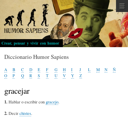
Pasar
al
contenido
principal
Crear, pensar y vivir con humor
Diccionario Humor Sapiens
A
B
C
D
E
F
G
H
I
J
L
M
N
Ñ
O
P
Q
R
S
T
U
V
Y
Z
gracejar
1.
Hablar o escribir con
gracejo
.
2.
Decir
chistes
.