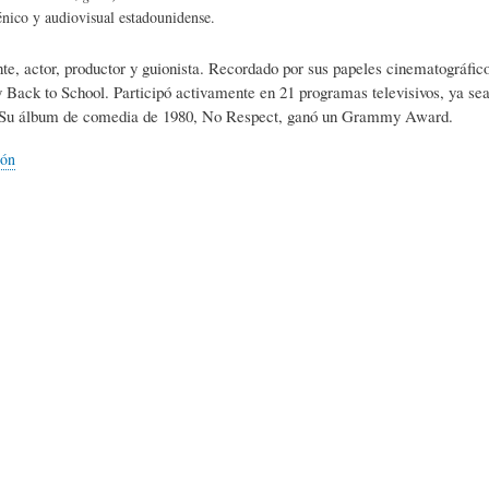
L
A
S
énico y audiovisual estadounidense.
e, actor, productor y guionista. Recordado por sus papeles cinematográfi
H
C
D
Back to School. Participó activamente en 21 programas televisivos, ya sea
. Su álbum de comedia de 1980, No Respect, ganó un Grammy Award.
U
T
E
ión
M
U
H
O
A
U
R
L
M
(
I
O