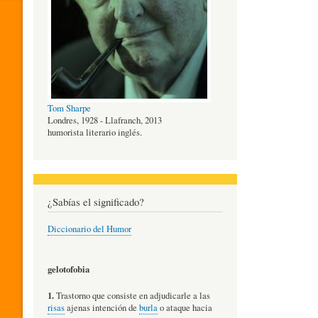
O
G
Tom Sharpe
Í
Londres, 1928 - Llafranch, 2013
humorista literario inglés.
A
¿Sabías el significado?
D
Diccionario del Humor
E
gelotofobia
1.
Trastorno que consiste en adjudicarle a las
L
risas
ajenas intención de
burla
o ataque hacia