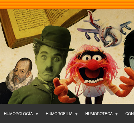
Pasar
al
contenido
principal
HUMOROLOGÍA
HUMOROFILIA
HUMOROTECA
CON
T
O
P