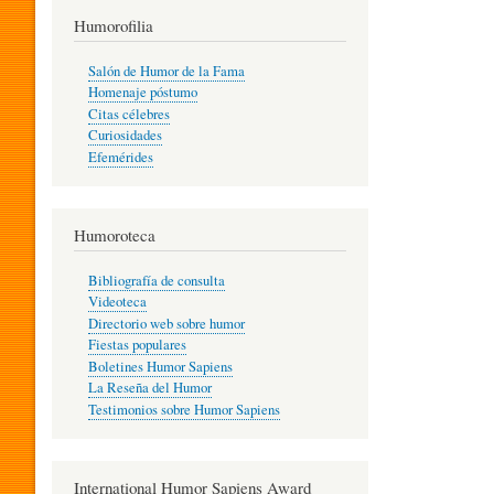
T
Humorofilia
Salón de Humor de la Fama
Homenaje póstumo
I
Citas célebres
Curiosidades
Efemérides
L
Humoroteca
Y
Bibliografía de consulta
Videoteca
H
Directorio web sobre humor
Fiestas populares
Boletines Humor Sapiens
U
La Reseña del Humor
Testimonios sobre Humor Sapiens
M
International Humor Sapiens Award