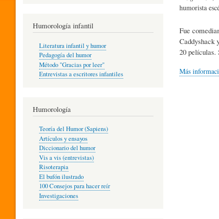
R
humorista esc
Humorología infantil
Fue comediant
A
Caddyshack y 
Literatura infantil y humor
20 películas
Pedagogía del humor
Método "Gracias por leer"
I
Más informac
Entrevistas a escritores infantiles
N
Humorología
Teoría del Humor (Sapiens)
F
Artículos y ensayos
Diccionario del humor
Vis a vis (entrevistas)
A
Risoterapia
El bufón ilustrado
100 Consejos para hacer reír
Investigaciones
N