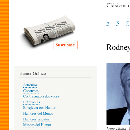
I
Clásicos 
T
A
B
C
E
Rodney
R
Humor Gráfico
A
Artículos
Concursos
T
Contrapunto a dos voces
Entrevistas
Envejecer con Humor
Humores del Mundo
U
Humores visuales
Museos del Humor
Long Island, 