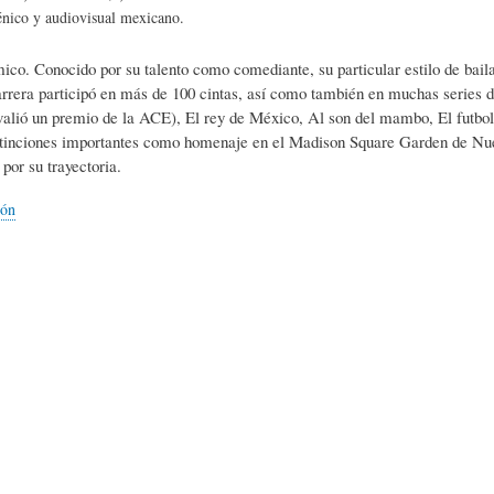
L
A
S
énico y audiovisual mexicano.
ico. Conocido por su talento como comediante, su particular estilo de baila
H
C
D
arrera participó en más de 100 cintas, así como también en muchas series 
 valió un premio de la ACE), El rey de México, Al son del mambo, El futbo
stinciones importantes como homenaje en el Madison Square Garden de Nuev
U
T
E
por su trayectoria.
ión
M
U
H
O
A
U
R
L
M
(
I
O