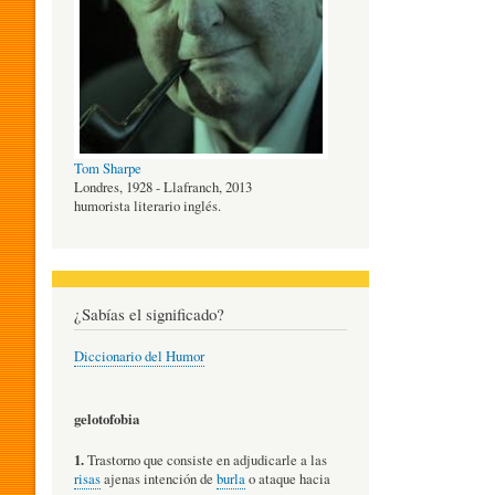
O
G
Tom Sharpe
Í
Londres, 1928 - Llafranch, 2013
humorista literario inglés.
A
¿Sabías el significado?
D
Diccionario del Humor
E
gelotofobia
1.
Trastorno que consiste en adjudicarle a las
L
risas
ajenas intención de
burla
o ataque hacia