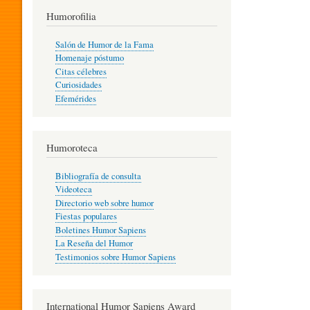
T
Humorofilia
Salón de Humor de la Fama
Homenaje póstumo
I
Citas célebres
Curiosidades
Efemérides
L
Humoroteca
Y
Bibliografía de consulta
Videoteca
H
Directorio web sobre humor
Fiestas populares
Boletines Humor Sapiens
U
La Reseña del Humor
Testimonios sobre Humor Sapiens
M
International Humor Sapiens Award