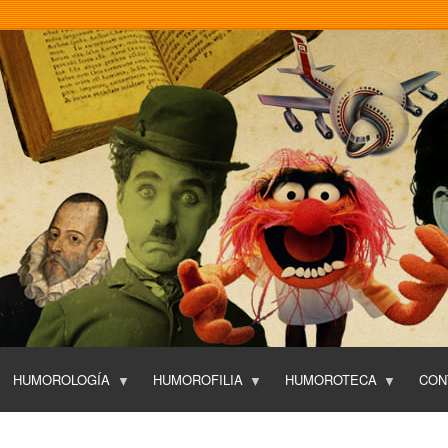
Pasar
al
contenido
principal
HUMOROLOGÍA
HUMOROFILIA
HUMOROTECA
CON
T
O
P