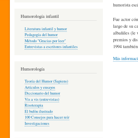
R
humorista esc
Humorología infantil
Fue actor cóm
A
largo de su c
Literatura infantil y humor
albañiles (le
Pedagogía del humor
premios y di
Método "Gracias por leer"
I
1994 también 
Entrevistas a escritores infantiles
Más informac
N
Humorología
Teoría del Humor (Sapiens)
F
Artículos y ensayos
Diccionario del humor
Vis a vis (entrevistas)
A
Risoterapia
El bufón ilustrado
100 Consejos para hacer reír
Investigaciones
N