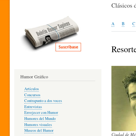
I
Clásicos 
T
A
B
C
E
Resort
R
Humor Gráfico
A
Artículos
Concursos
T
Contrapunto a dos voces
Entrevistas
Envejecer con Humor
Humores del Mundo
U
Humores visuales
Museos del Humor
Ciudad de Méx