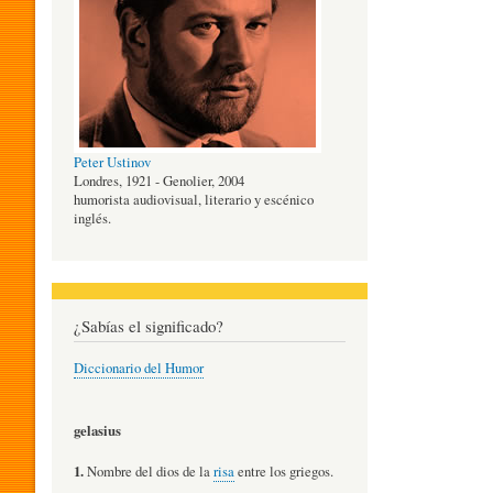
O
G
Peter Ustinov
Í
Londres, 1921 - Genolier, 2004
humorista audiovisual, literario y escénico
inglés.
A
D
¿Sabías el significado?
Diccionario del Humor
E
gelasius
L
1.
Nombre del dios de la
risa
entre los griegos.