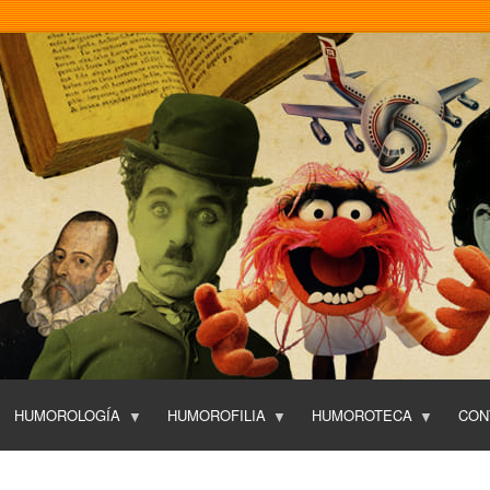
Pasar
al
contenido
principal
HUMOROLOGÍA
HUMOROFILIA
HUMOROTECA
CON
T
O
P