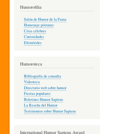
T
Humorofilia
Salón de Humor de la Fama
Homenaje póstumo
I
Citas célebres
Curiosidades
Efemérides
L
Humoroteca
Y
Bibliografía de consulta
Videoteca
H
Directorio web sobre humor
Fiestas populares
Boletines Humor Sapiens
U
La Reseña del Humor
Testimonios sobre Humor Sapiens
M
International Humor Sapiens Award