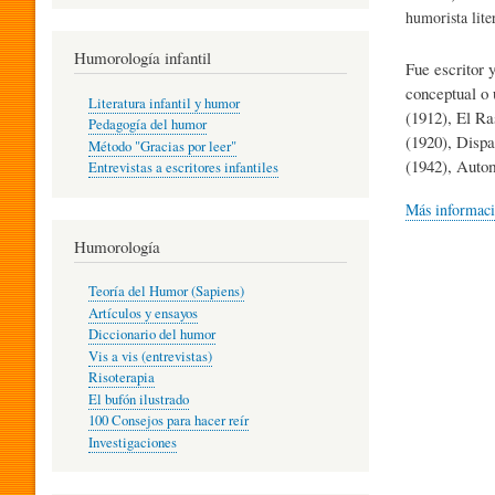
R
humorista lite
Humorología infantil
Fue escritor 
A
conceptual o 
Literatura infantil y humor
(1912), El Ra
Pedagogía del humor
(1920), Dispa
Método "Gracias por leer"
I
(1942), Autom
Entrevistas a escritores infantiles
Más informac
N
Humorología
Teoría del Humor (Sapiens)
F
Artículos y ensayos
Diccionario del humor
Vis a vis (entrevistas)
A
Risoterapia
El bufón ilustrado
100 Consejos para hacer reír
Investigaciones
N