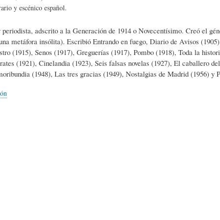
L
A
S
rario y escénico español.
y periodista, adscrito a la Generación de 1914 o Novecentísimo. Creó el gén
H
C
D
una metáfora insólita). Escribió Entrando en fuego, Diario de Avisos (1905)
stro (1915), Senos (1917), Greguerías (1917), Pombo (1918), Toda la historia
rates (1921), Cinelandia (1923), Seis falsas novelas (1927), El caballero d
U
T
E
oribundia (1948), Las tres gracias (1949), Nostalgias de Madrid (1956) y P
ión
M
U
H
O
A
U
R
L
M
(
I
O