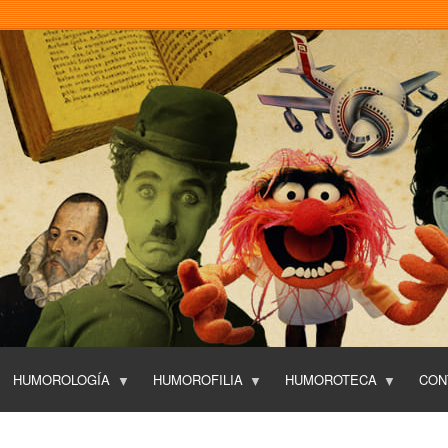
Pasar
al
contenido
principal
HUMOROLOGÍA
HUMOROFILIA
HUMOROTECA
CON
T
O
P