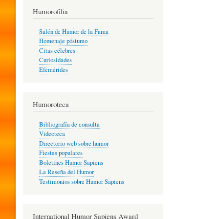
T
Humorofilia
Salón de Humor de la Fama
Homenaje póstumo
I
Citas célebres
Curiosidades
Efemérides
L
Humoroteca
Y
Bibliografía de consulta
Videoteca
H
Directorio web sobre humor
Fiestas populares
Boletines Humor Sapiens
U
La Reseña del Humor
Testimonios sobre Humor Sapiens
M
International Humor Sapiens Award