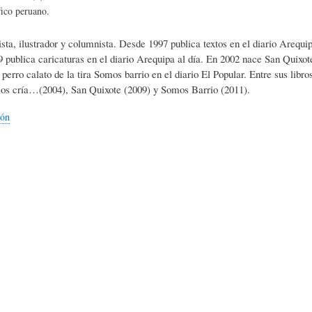
L
A
S
fico peruano.
ista, ilustrador y columnista. Desde 1997 publica textos en el diario Arequ
H
C
D
9 publica caricaturas en el diario Arequipa al día. En 2002 nace San Quixo
 perro calato de la tira Somos barrio en el diario El Popular. Entre sus libro
los cría…(2004), San Quixote (2009) y Somos Barrio (2011).
U
T
E
ión
M
U
H
O
A
U
R
L
M
(
I
O