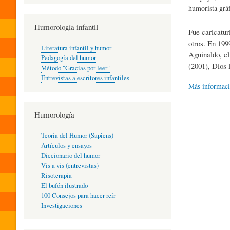
R
humorista grá
Humorología infantil
Fue caricatur
A
otros. En 199
Literatura infantil y humor
Aguinaldo, el
Pedagogía del humor
(2001), Dios 
Método "Gracias por leer"
I
Entrevistas a escritores infantiles
Más informac
N
Humorología
Teoría del Humor (Sapiens)
F
Artículos y ensayos
Diccionario del humor
Vis a vis (entrevistas)
A
Risoterapia
El bufón ilustrado
100 Consejos para hacer reír
Investigaciones
N