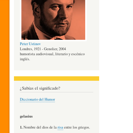
O
G
Peter Ustinov
Í
Londres, 1921 - Genolier, 2004
humorista audiovisual, literario y escénico
inglés.
A
D
¿Sabías el significado?
Diccionario del Humor
E
gelasius
L
1.
Nombre del dios de la
risa
entre los griegos.