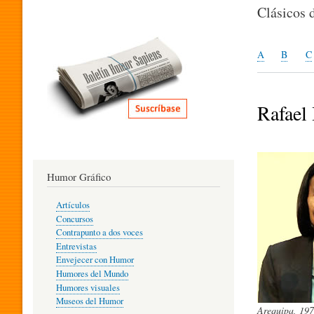
I
Clásicos 
T
A
B
C
E
Rafael
R
Humor Gráfico
A
Artículos
Concursos
T
Contrapunto a dos voces
Entrevistas
Envejecer con Humor
Humores del Mundo
U
Humores visuales
Museos del Humor
Arequipa, 197