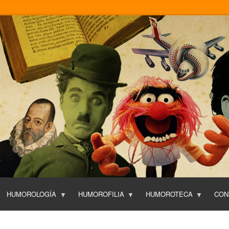
Pasar
al
contenido
principal
HUMOROLOGÍA
HUMOROFILIA
HUMOROTECA
CON
T
O
P