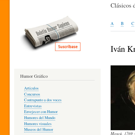
I
Clásicos 
T
A
B
C
E
Iván K
R
Humor Gráfico
A
Artículos
Concursos
T
Contrapunto a dos voces
Entrevistas
Envejecer con Humor
Humores del Mundo
U
Humores visuales
Museos del Humor
Moscú, 1769 -