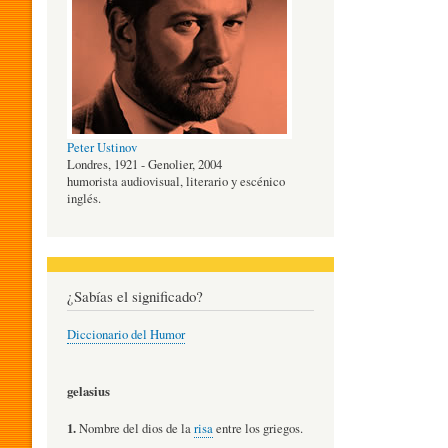
O
G
Peter Ustinov
Í
Londres, 1921 - Genolier, 2004
humorista audiovisual, literario y escénico
inglés.
A
D
¿Sabías el significado?
Diccionario del Humor
E
gelasius
L
1.
Nombre del dios de la
risa
entre los griegos.