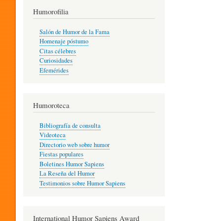
T
Humorofilia
Salón de Humor de la Fama
Homenaje póstumo
I
Citas célebres
Curiosidades
Efemérides
L
Humoroteca
Y
Bibliografía de consulta
Videoteca
H
Directorio web sobre humor
Fiestas populares
Boletines Humor Sapiens
U
La Reseña del Humor
Testimonios sobre Humor Sapiens
M
International Humor Sapiens Award