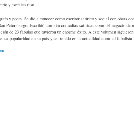
L
A
S
rario y escénico ruso.
afo y poeta. Se dio a conocer como escritor satírico y social con obras com
H
C
D
an Petersburgo. Escribió también comedias satíricas como El negocio de mo
ción de 23 fábulas que tuvieron un enorme éxito. A este volumen siguieron
ensa popularidad en su país y ser tenido en la actualidad como el fabulista p
U
T
E
ión
M
U
H
O
A
U
R
L
M
(
I
O