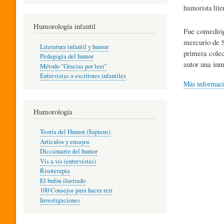
R
humorista lite
Humorología infantil
Fue comediógr
A
mercurio de S
Literatura infantil y humor
primera colec
Pedagogía del humor
autor una inm
Método "Gracias por leer"
I
Entrevistas a escritores infantiles
Más informac
N
Humorología
Teoría del Humor (Sapiens)
F
Artículos y ensayos
Diccionario del humor
Vis a vis (entrevistas)
A
Risoterapia
El bufón ilustrado
100 Consejos para hacer reír
Investigaciones
N