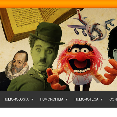
Pasar
al
contenido
principal
HUMOROLOGÍA
HUMOROFILIA
HUMOROTECA
CON
T
O
P