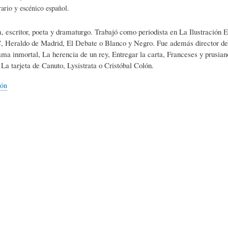
L
A
S
rario y escénico español.
a, escritor, poeta y dramaturgo. Trabajó como periodista en La Ilustración
H
C
D
 Heraldo de Madrid, El Debate o Blanco y Negro. Fue además director de La
ma inmortal, La herencia de un rey, Entregar la carta, Franceses y prusia
La tarjeta de Canuto, Lysistrata o Cristóbal Colón.
U
T
E
ión
M
U
H
O
A
U
R
L
M
(
I
O