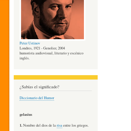
O
G
Peter Ustinov
Í
Londres, 1921 - Genolier, 2004
humorista audiovisual, literario y escénico
inglés.
A
D
¿Sabías el significado?
Diccionario del Humor
E
gelasius
L
1.
Nombre del dios de la
risa
entre los griegos.