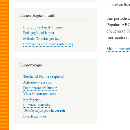
R
humorista lite
Humorología infantil
Fue periodist
A
Popular, ABC,
Literatura infantil y humor
encuentran Fa
Pedagogía del humor
morrocotudo, 
Método "Gracias por leer"
I
Entrevistas a escritores infantiles
Más informac
N
Humorología
Teoría del Humor (Sapiens)
F
Artículos y ensayos
Diccionario del humor
Vis a vis (entrevistas)
A
Risoterapia
El bufón ilustrado
100 Consejos para hacer reír
Investigaciones
N