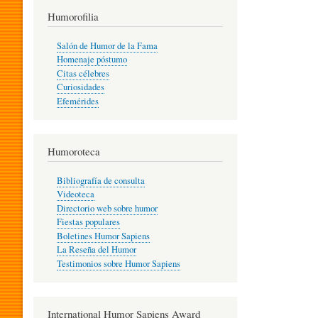
T
Humorofilia
Salón de Humor de la Fama
Homenaje póstumo
I
Citas célebres
Curiosidades
Efemérides
L
Humoroteca
Y
Bibliografía de consulta
Videoteca
H
Directorio web sobre humor
Fiestas populares
Boletines Humor Sapiens
U
La Reseña del Humor
Testimonios sobre Humor Sapiens
M
International Humor Sapiens Award