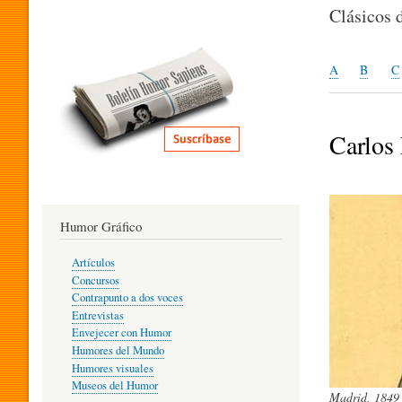
I
Clásicos 
T
A
B
C
E
Carlos
R
Humor Gráfico
A
Artículos
Concursos
T
Contrapunto a dos voces
Entrevistas
Envejecer con Humor
Humores del Mundo
U
Humores visuales
Museos del Humor
Madrid, 1849 