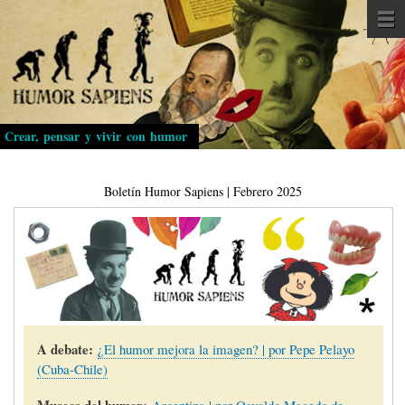
Pasar
al
contenido
principal
Crear, pensar y vivir con humor
Boletín Humor Sapiens | Febrero 2025
A debate:
¿El humor mejora la imagen? | por Pepe Pelayo
(Cuba-Chile)
Museos del humor:
Argentina | por Osvaldo Macedo de