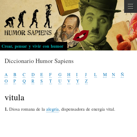
Pasar
al
contenido
principal
Crear, pensar y vivir con humor
Diccionario Humor Sapiens
A
B
C
D
E
F
G
H
I
J
L
M
N
Ñ
O
P
Q
R
S
T
U
V
Y
Z
vitula
1.
Diosa romana de la
alegría
, dispensadora de energía vital.