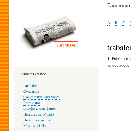
I
Dicciona
T
A
B
C
E
trabal
1.
Palabra o l
R
se equivoque,
Humor Gráfico
A
Artículos
Concursos
T
Contrapunto a dos voces
Entrevistas
Envejecer con Humor
Humores del Mundo
U
Humores visuales
Museos del Humor