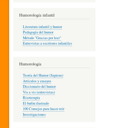
R
Humorología infantil
A
Literatura infantil y humor
Pedagogía del humor
Método "Gracias por leer"
I
Entrevistas a escritores infantiles
N
Humorología
Teoría del Humor (Sapiens)
F
Artículos y ensayos
Diccionario del humor
Vis a vis (entrevistas)
A
Risoterapia
El bufón ilustrado
100 Consejos para hacer reír
Investigaciones
N