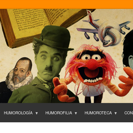
Pasar
al
contenido
principal
HUMOROLOGÍA
HUMOROFILIA
HUMOROTECA
CON
T
O
P