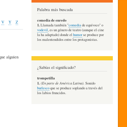
Palabra más buscada
comedia de enredo
V
Y
Z
1.
Llamada también "
comedia
de equívoco" o
vodevil
, es un género de teatro (aunque el cine
la ha adaptado) donde el
humor
se produce por
los malentendidos entre los protagonistas.
que alguien
¿Sabías el significado?
trompetilla
1.
(En parte de América Latina)
. Sonido
burlesco
que se produce soplando a través del
los labios fruncidos.