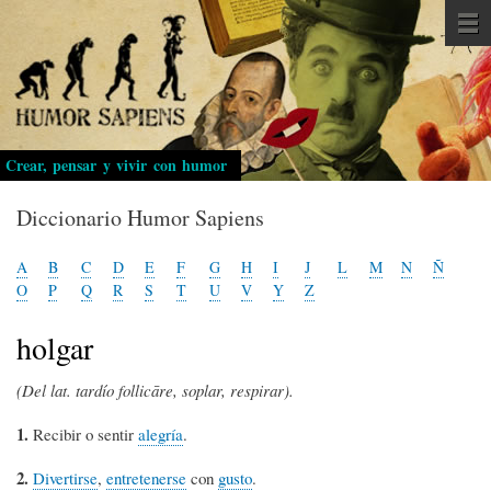
Pasar
al
contenido
principal
Crear, pensar y vivir con humor
Diccionario Humor Sapiens
A
B
C
D
E
F
G
H
I
J
L
M
N
Ñ
O
P
Q
R
S
T
U
V
Y
Z
holgar
(Del lat. tardío follicāre, soplar, respirar).
1.
Recibir o sentir
alegría
.
2.
Divertirse
,
entretenerse
con
gusto
.