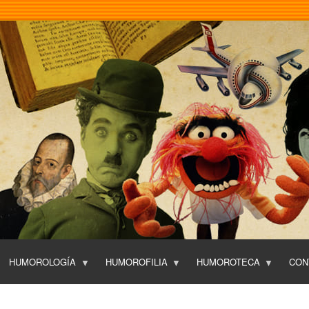
Pasar
al
contenido
principal
HUMOROLOGÍA
HUMOROFILIA
HUMOROTECA
CON
T
O
P