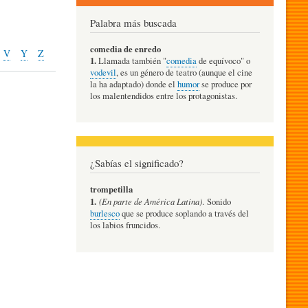
Palabra más buscada
comedia de enredo
V
Y
Z
1.
Llamada también "
comedia
de equívoco" o
vodevil
, es un género de teatro (aunque el cine
la ha adaptado) donde el
humor
se produce por
los malentendidos entre los protagonistas.
¿Sabías el significado?
trompetilla
1.
(En parte de América Latina)
. Sonido
burlesco
que se produce soplando a través del
los labios fruncidos.