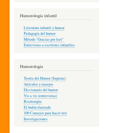
R
Humorología infantil
A
Literatura infantil y humor
Pedagogía del humor
Método "Gracias por leer"
I
Entrevistas a escritores infantiles
N
Humorología
Teoría del Humor (Sapiens)
F
Artículos y ensayos
Diccionario del humor
Vis a vis (entrevistas)
A
Risoterapia
El bufón ilustrado
100 Consejos para hacer reír
Investigaciones
N