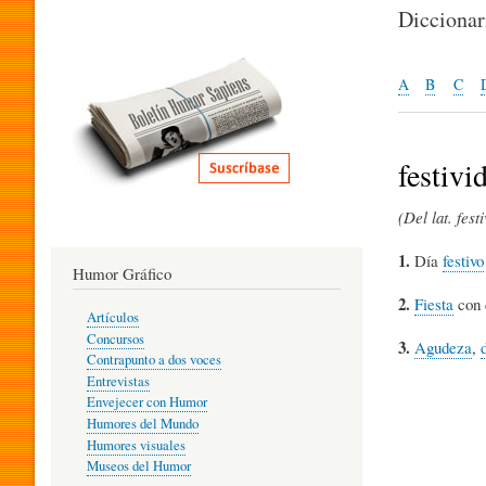
I
Dicciona
T
A
B
C
E
festivi
(Del lat. festi
R
1.
Día
festivo
Humor Gráfico
A
2.
Fiesta
con 
Artículos
Concursos
3.
Agudeza
,
T
Contrapunto a dos voces
Entrevistas
Envejecer con Humor
Humores del Mundo
U
Humores visuales
Museos del Humor