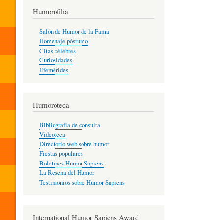
T
Humorofilia
Salón de Humor de la Fama
Homenaje póstumo
I
Citas célebres
Curiosidades
Efemérides
L
Humoroteca
Y
Bibliografía de consulta
Videoteca
H
Directorio web sobre humor
Fiestas populares
Boletines Humor Sapiens
U
La Reseña del Humor
Testimonios sobre Humor Sapiens
M
International Humor Sapiens Award