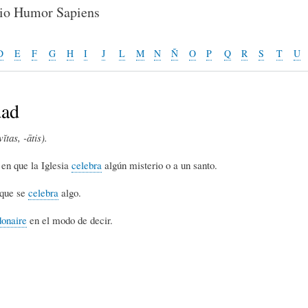
E
P
E
rio Humor Sapiens
O
I
L
D
E
F
G
H
I
J
L
M
N
Ñ
O
P
Q
R
S
T
U
R
N
Í
dad
vĭtas, -ātis).
Í
I
C
en que la Iglesia
celebra
algún misterio o a un santo.
A
Ó
U
que se
celebra
algo.
donaire
en el modo de decir.
D
N
L
E
Y
A