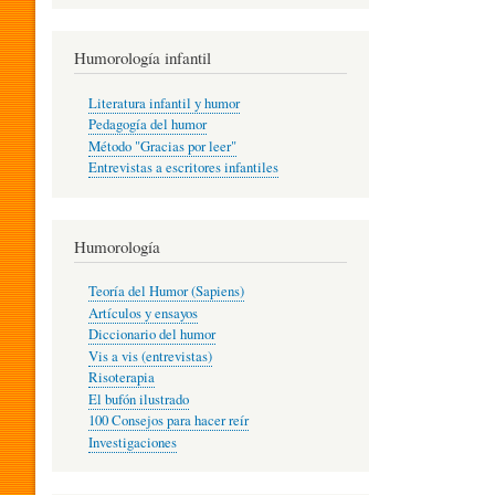
R
Humorología infantil
A
Literatura infantil y humor
Pedagogía del humor
Método "Gracias por leer"
I
Entrevistas a escritores infantiles
N
Humorología
Teoría del Humor (Sapiens)
F
Artículos y ensayos
Diccionario del humor
Vis a vis (entrevistas)
A
Risoterapia
El bufón ilustrado
100 Consejos para hacer reír
Investigaciones
N