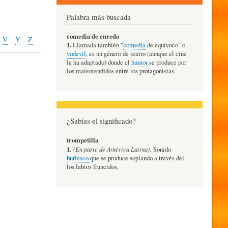
Palabra más buscada
comedia de enredo
V
Y
Z
1.
Llamada también "
comedia
de equívoco" o
vodevil
, es un género de teatro (aunque el cine
la ha adaptado) donde el
humor
se produce por
los malentendidos entre los protagonistas.
¿Sabías el significado?
trompetilla
1.
(En parte de América Latina)
. Sonido
burlesco
que se produce soplando a través del
los labios fruncidos.