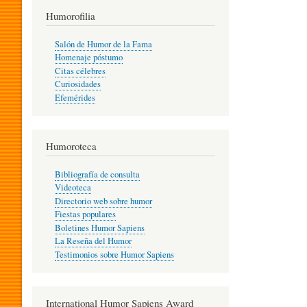
T
Humorofilia
Salón de Humor de la Fama
Homenaje póstumo
I
Citas célebres
Curiosidades
Efemérides
L
Humoroteca
Y
Bibliografía de consulta
Videoteca
H
Directorio web sobre humor
Fiestas populares
Boletines Humor Sapiens
U
La Reseña del Humor
Testimonios sobre Humor Sapiens
M
International Humor Sapiens Award