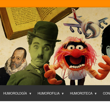
Pasar
al
contenido
principal
HUMOROLOGÍA
HUMOROFILIA
HUMOROTECA
CON
T
O
P