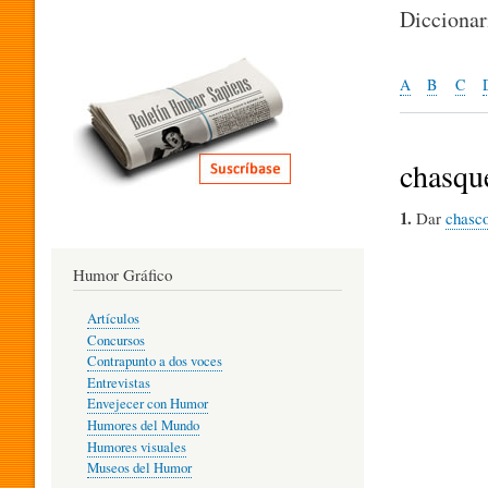
I
Dicciona
T
A
B
C
E
chasqu
1.
Dar
chasc
R
Humor Gráfico
A
Artículos
Concursos
T
Contrapunto a dos voces
Entrevistas
Envejecer con Humor
Humores del Mundo
U
Humores visuales
Museos del Humor