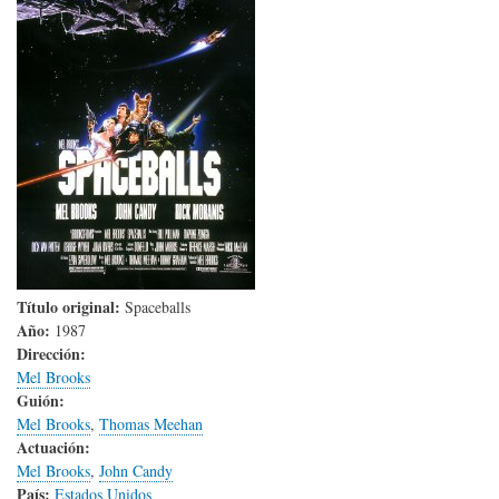
Título original:
Spaceballs
Año:
1987
Dirección:
Mel Brooks
Guión:
Mel Brooks
,
Thomas Meehan
Actuación:
Mel Brooks
,
John Candy
País:
Estados Unidos