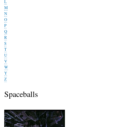
L
M
N
O
P
Q
R
S
T
U
V
W
Y
Z
Spaceballs