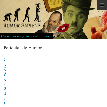
Pasar
al
contenido
principal
Crear, pensar y vivir con humor
Películas de Humor
A
B
C
D
E
F
G
H
I
J