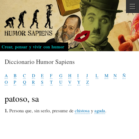
Pasar
al
contenido
principal
Crear, pensar y vivir con humor
Diccionario Humor Sapiens
A
B
C
D
E
F
G
H
I
J
L
M
N
Ñ
O
P
Q
R
S
T
U
V
Y
Z
patoso, sa
1.
Persona que, sin serlo, presume de
chistosa
y
aguda
.