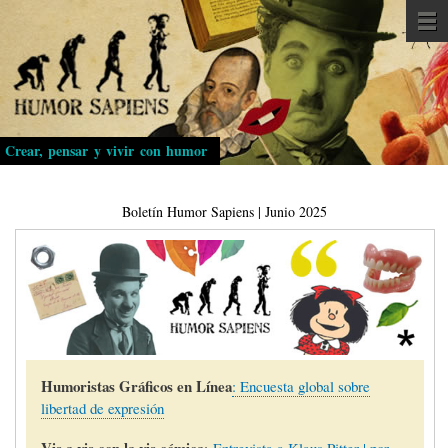
Pasar
al
contenido
principal
Crear, pensar y vivir con humor
Boletín Humor Sapiens | Junio 2025
Humoristas Gráficos en Línea
: Encuesta global sobre
libertad de expresión
Vis a vis con la vis cómica
:
Entrevista a Klaus Pitter | por