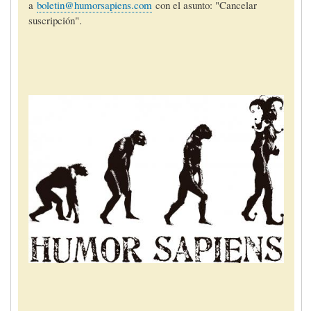
a
boletin@humorsapiens.com
con el asunto: "Cancelar
suscripción".