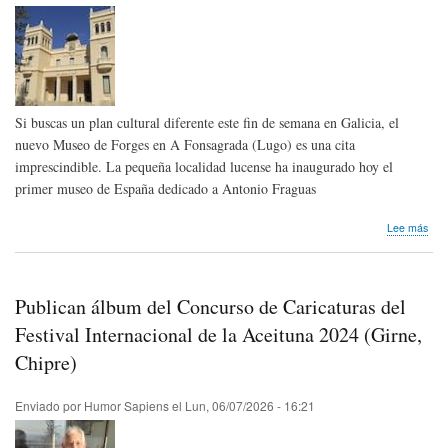
Si buscas un plan cultural diferente este fin de semana en Galicia, el
nuevo Museo de Forges en A Fonsagrada (Lugo) es una cita
imprescindible. La pequeña localidad lucense ha inaugurado hoy el
primer museo de España dedicado a Antonio Fraguas
sob
Lee más
A
Fon
(Lu
ina
Publican álbum del Concurso de Caricaturas del
el
pri
Festival Internacional de la Aceituna 2024 (Girne,
mus
Chipre)
de
Esp
ded
Enviado por
Humor Sapiens
el
Lun, 06/07/2026 - 16:21
al
hum
For