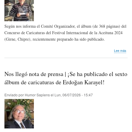
Según nos informa el Comité Organizador, el álbum (de 368 páginas) del
Concurso de Caricaturas del Festival Internacional de la Aceituna 2024
(Girne, Chipre), recientemente preparado ha sido publicado.
sob
Lee más
Publ
álb
del
Con
Nos llegó nota de prensa | ¡Se ha publicado el sexto
de
Cari
álbum de caricaturas de Erdoğan Karayel!
del
Fest
Enviado por
Humor Sapiens
el
Lun, 06/07/2026 - 15:47
Inte
de
la
Ace
202
(Gir
Chi