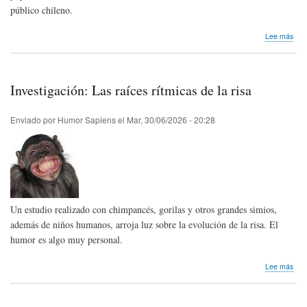
público chileno.
sob
Lee más
El
Inst
de
Estu
Investigación: Las raíces rítmicas de la risa
Hum
de
la
Enviado por
Humor Sapiens
el
Mar, 30/06/2026 - 20:28
Uni
Die
Port
cele
20
año
con
Un estudio realizado con chimpancés, gorilas y otros grandes simios,
múlt
acti
además de niños humanos, arroja luz sobre la evolución de la risa. El
humor es algo muy personal.
sob
Lee más
Inve
Las
raíc