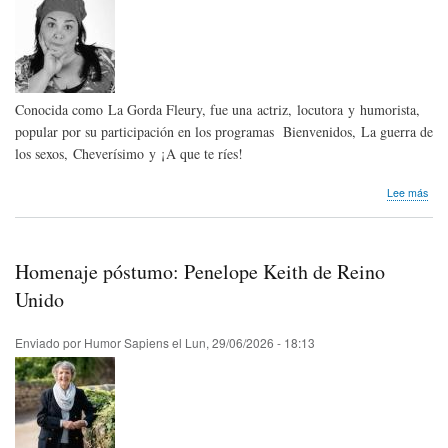
Sap
New
-
July
202
Conocida como La Gorda Fleury, fue una actriz, locutora y humorista,
popular por su participación en los programas Bienvenidos, La guerra de
los sexos, Cheverísimo y ¡A que te ríes!
sob
Lee más
Hom
pós
Gabr
Fleri
Homenaje póstumo: Penelope Keith de Reino
de
Ven
Unido
Enviado por
Humor Sapiens
el
Lun, 29/06/2026 - 18:13