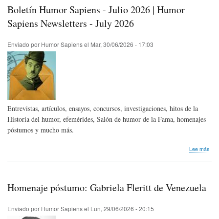
rítm
Boletín Humor Sapiens - Julio 2026 | Humor
de
la
Sapiens Newsletters - July 2026
risa
Enviado por
Humor Sapiens
el
Mar, 30/06/2026 - 17:03
Entrevistas, artículos, ensayos, concursos, investigaciones, hitos de la
Historia del humor, efemérides, Salón de humor de la Fama, homenajes
póstumos y mucho más.
sob
Lee más
Bole
Hum
Sap
-
Homenaje póstumo: Gabriela Fleritt de Venezuela
Juli
202
|
Enviado por
Humor Sapiens
el
Lun, 29/06/2026 - 20:15
Hum