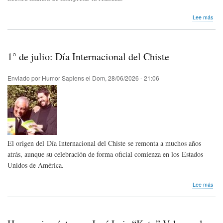
sob
Lee más
Mel
Bro
cum
100
1° de julio: Día Internacional del Chiste
año
Enviado por
Humor Sapiens
el
Dom, 28/06/2026 - 21:06
El origen del Día Internacional del Chiste se remonta a muchos años
atrás, aunque su celebración de forma oficial comienza en los Estados
Unidos de América.
sob
Lee más
1°
de
julio
Día