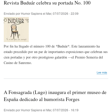
Revista Buduár celebra su portada No. 100
Con
Inte
de
Enviado por
Humor Sapiens
el
Mar, 07/07/2026 - 22:09
Cari
XXI
edic
202
Brai
Rum
Por fin ha llegado el número 100 de *Buduàr*. Este lanzamiento ha
estado precedido por un par de importantes exposiciones que celebran sus
cien portadas y por otro prestigioso galardón —el Premio Semeria del
Casino de Sanremo.
sob
Lee más
Revi
Bud
cele
su
A Fonsagrada (Lugo) inaugura el primer museo de
por
No.
España dedicado al humorista Forges
100
Enviado por
Humor Sapiens
el
Mar, 07/07/2026 - 16:19