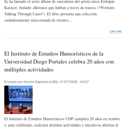
Se ha lanzado el sexto álbum de caricaturas del artista turco Erdoğan
Karayel, titulado «Retratos que hablan a través de trazos» (*Portraits
Talking Through Lines*). El libro presenta una colección
cuidadosamente seleccionada de retratos...
sob
Lee más
Nos
lleg
not
de
El Instituto de Estudios Humorísticos de la
pre
|
Universidad Diego Portales celebra 20 años con
¡Se
múltiples actividades
ha
publ
el
Enviado por
Humor Sapiens
el
Mié, 01/07/2026 - 04:37
sext
álb
de
cari
de
Erd
Kara
El Instituto de Estudios Humorísticos UDP cumplirá 20 años en octubre
y, para celebrarlo, realizará distintas actividades e iniciativas abiertas al