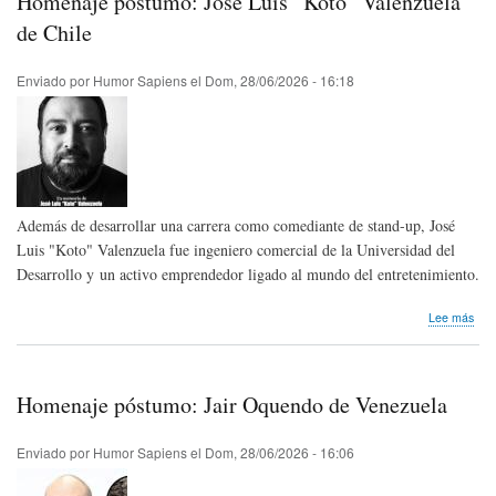
Homenaje póstumo: José Luis “Koto” Valenzuela
Inte
del
de Chile
Chis
Enviado por
Humor Sapiens
el
Dom, 28/06/2026 - 16:18
Además de desarrollar una carrera como comediante de stand-up, José
Luis "Koto" Valenzuela fue ingeniero comercial de la Universidad del
Desarrollo y un activo emprendedor ligado al mundo del entretenimiento.
sob
Lee más
Hom
pós
Jos
Luis
Homenaje póstumo: Jair Oquendo de Venezuela
“Kot
Val
de
Enviado por
Humor Sapiens
el
Dom, 28/06/2026 - 16:06
Chil