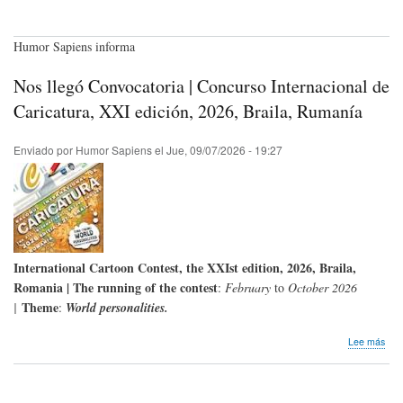
Humor Sapiens informa
Nos llegó Convocatoria | Concurso Internacional de
Caricatura, XXI edición, 2026, Braila, Rumanía
Enviado por
Humor Sapiens
el
Jue, 09/07/2026 - 19:27
International Cartoon Contest, the XXI
st
edition, 2026, Braila,
Romania | The running of the contest
:
February
to
October 2026
Theme
|
:
World personalities.
sob
Lee más
Nos
lleg
Con
|