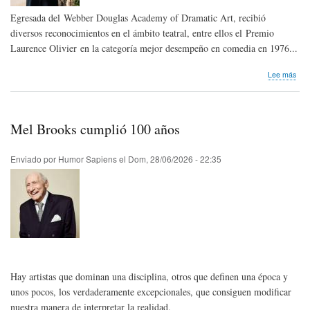
Egresada del Webber Douglas Academy of Dramatic Art, recibió
diversos reconocimientos en el ámbito teatral, entre ellos el Premio
Laurence Olivier en la categoría mejor desempeño en comedia en 1976...
sob
Lee más
Hom
pós
Pen
Keit
Mel Brooks cumplió 100 años
de
Rei
Uni
Enviado por
Humor Sapiens
el
Dom, 28/06/2026 - 22:35
Hay artistas que dominan una disciplina, otros que definen una época y
unos pocos, los verdaderamente excepcionales, que consiguen modificar
nuestra manera de interpretar la realidad.