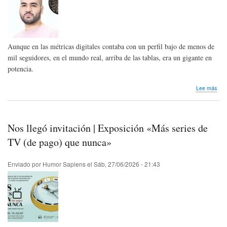
Aunque en las métricas digitales contaba con un perfil bajo de menos de
mil seguidores, en el mundo real, arriba de las tablas, era un gigante en
potencia.
sob
Lee más
Hom
pós
Jair
Oqu
Nos llegó invitación | Exposición «Más series de
de
Ven
TV (de pago) que nunca»
Enviado por
Humor Sapiens
el
Sáb, 27/06/2026 - 21:43