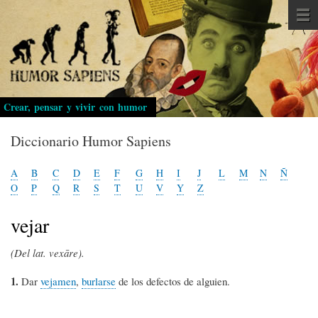
Pasar
al
contenido
principal
Crear, pensar y vivir con humor
Diccionario Humor Sapiens
A
B
C
D
E
F
G
H
I
J
L
M
N
Ñ
O
P
Q
R
S
T
U
V
Y
Z
vejar
(Del lat. vexāre).
1.
Dar
vejamen
,
burlarse
de los defectos de alguien.