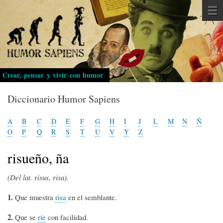
Pasar
al
contenido
principal
Crear, pensar y vivir con humor
Diccionario Humor Sapiens
A
B
C
D
E
F
G
H
I
J
L
M
N
Ñ
O
P
Q
R
S
T
U
V
Y
Z
risueño, ña
(Del lat. risus, risa).
1.
Que muestra
risa
en el semblante.
2.
Que se
ríe
con facilidad.