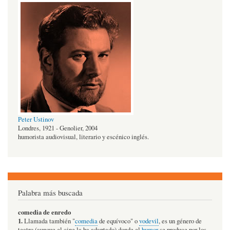
Peter Ustinov
Londres, 1921 - Genolier, 2004
humorista audiovisual, literario y escénico inglés.
Palabra más buscada
comedia de enredo
1.
Llamada también "
comedia
de equívoco" o
vodevil
, es un género de
teatro (aunque el cine la ha adaptado) donde el
humor
se produce por los