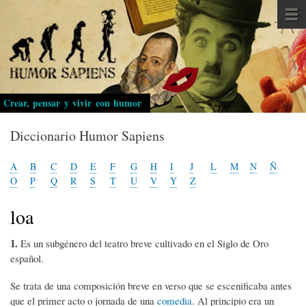
Pasar
al
contenido
principal
Crear, pensar y vivir con humor
Diccionario Humor Sapiens
A
B
C
D
E
F
G
H
I
J
L
M
N
Ñ
O
P
Q
R
S
T
U
V
Y
Z
loa
1.
Es un subgénero del teatro breve cultivado en el Siglo de Oro
español.
Se trata de una composición breve en verso que se escenificaba antes
que el primer acto o jornada de una
comedia
. Al principio era un