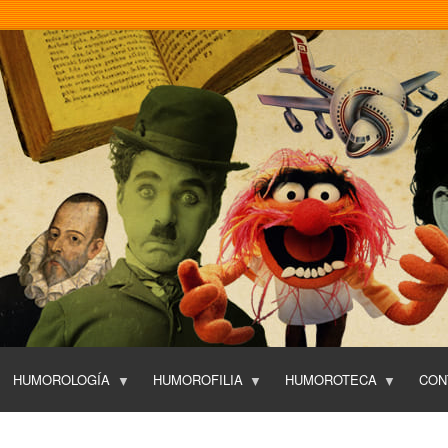
Pasar
al
contenido
principal
HUMOROLOGÍA
HUMOROFILIA
HUMOROTECA
CON
T
O
P