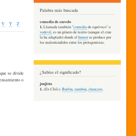
Palabra más buscada
comedia de enredo
V
Y
Z
1.
Llamada también "
comedia
de equívoco" o
vodevil
, es un género de teatro (aunque el cine
la ha adaptado) donde el
humor
se produce por
los malentendidos entre los protagonistas.
¿Sabías el significado?
 que se divide
 pensamiento o
jonjista
1.
(En Chile).
Burlón
,
zumbón
,
chancero
.