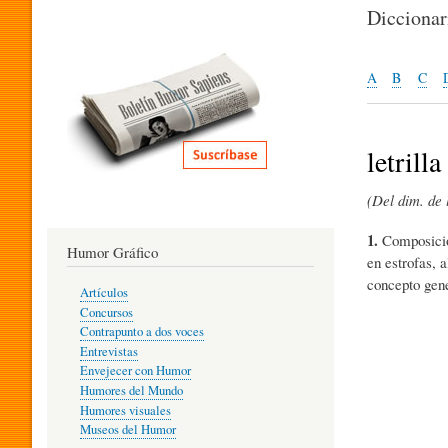
I
Dicciona
T
A
B
C
E
letrilla
(Del dim. de 
R
1.
Composición
Humor Gráfico
en estrofas, 
A
concepto gene
Artículos
Concursos
T
Contrapunto a dos voces
Entrevistas
Envejecer con Humor
Humores del Mundo
U
Humores visuales
Museos del Humor