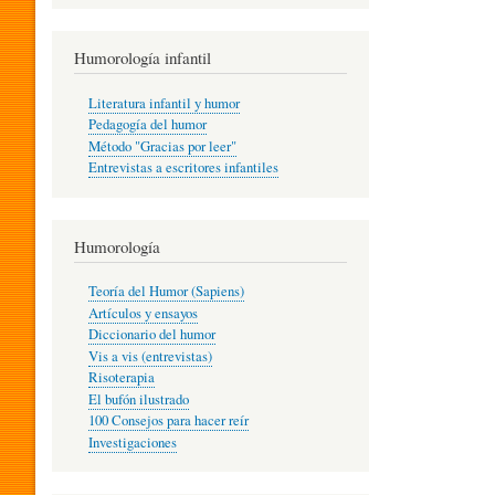
R
Humorología infantil
A
Literatura infantil y humor
Pedagogía del humor
Método "Gracias por leer"
I
Entrevistas a escritores infantiles
N
Humorología
Teoría del Humor (Sapiens)
F
Artículos y ensayos
Diccionario del humor
Vis a vis (entrevistas)
A
Risoterapia
El bufón ilustrado
100 Consejos para hacer reír
Investigaciones
N