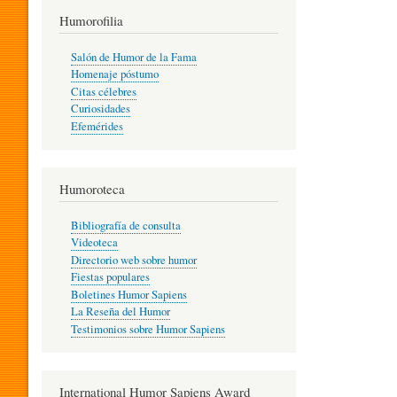
T
Humorofilia
Salón de Humor de la Fama
Homenaje póstumo
I
Citas célebres
Curiosidades
Efemérides
L
Humoroteca
Y
Bibliografía de consulta
Videoteca
H
Directorio web sobre humor
Fiestas populares
Boletines Humor Sapiens
U
La Reseña del Humor
Testimonios sobre Humor Sapiens
M
International Humor Sapiens Award