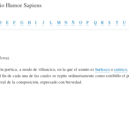
E
P
E
rio Humor Sapiens
O
I
L
D
E
F
G
H
I
J
L
M
N
Ñ
O
P
Q
R
S
T
U
R
N
Í
letra).
Í
I
C
 poética, a modo de villancico, en la que el asunto es
burlesco
o
satírico
,
al fin de cada una de las cuales se repite ordinariamente como estribillo el
A
Ó
U
ral de la composición, expresado con brevedad.
D
N
L
E
Y
A