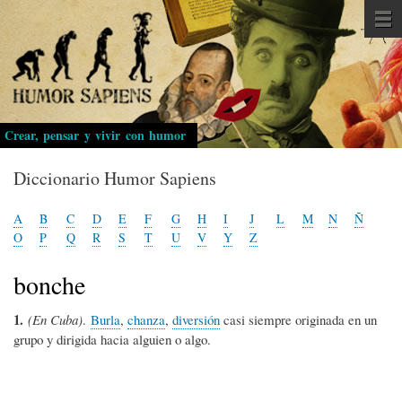
Pasar
al
contenido
principal
Crear, pensar y vivir con humor
Diccionario Humor Sapiens
A
B
C
D
E
F
G
H
I
J
L
M
N
Ñ
O
P
Q
R
S
T
U
V
Y
Z
bonche
1.
(En Cuba)
.
Burla
,
chanza
,
diversión
casi siempre originada en un
grupo y dirigida hacia alguien o algo.