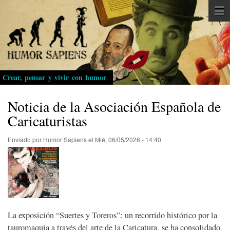
Pasar
al
contenido
principal
Crear, pensar y vivir con humor
Noticia de la Asociación Española de
Caricaturistas
Enviado por
Humor Sapiens
el
Mié, 06/05/2026 - 14:40
La exposición “Suertes y Toreros”: un recorrido histórico por la
tauromaquia a través del arte de la Caricatura, se ha consolidado