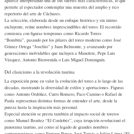
aparece interpretando una de sus suertes más características, lo que
permite al espectador contemplar una muestra del amplio y rico
repertorio del arte de Cúchares.
La selección, elaborada desde un enfoque histórico y sin ánimo
excluyente, reúne nombres imprescindibles del toreo. El recorrido
comienza con figuras tempranas como Ricardo Torres
“Bombita”, pasando por los pilares del toreo moderno como José
Gómez Ortega “Joselito” y Juan Belmonte, y avanzando por
generaciones inolvidables que incluyen a Manolete, Pepe Luis
Vázquez, Antonio Bienvenida o Luis Miguel Dominguín.
Del clasicismo a la revolución taurina
La exposición pone en valor la evolución del toreo a lo largo de las
décadas, mostrando la diversidad de estilos y aportaciones. Figuras
como Antonio Ordóñez, Curro Romero, Paco Camino o Rafael de
Paula representan distintas formas de entender el arte, desde la
pureza hasta la inspiración más personal.
Especial atención se presta también al impacto social de toreros
como Manuel Benítez “El Cordobés”, cuya irrupción revolucionó el
panorama taurino, así como al legado de grandes nombres
contemporáneos como Enrique Ponce, José Tomás o Julián López “El