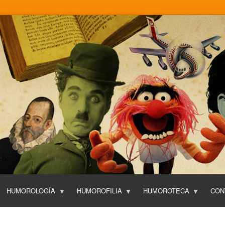
Pasar
al
contenido
principal
HUMOROLOGÍA
HUMOROFILIA
HUMOROTECA
CON
T
O
P