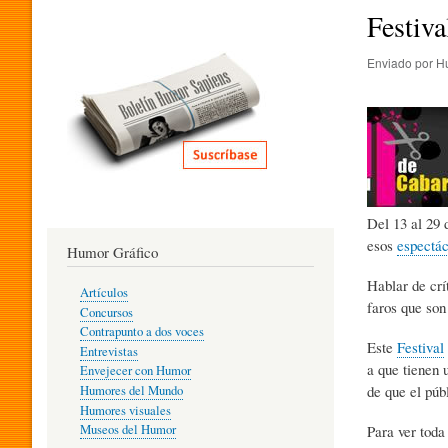
I
Festiva
Enviado por
H
T
E
R
Del 13 al 29 
esos
espectác
Humor Gráfico
A
Hablar de crí
Artículos
faros que son
Concursos
T
Contrapunto a dos voces
Este
Festival
Entrevistas
a que tienen 
Envejecer con Humor
de que el púb
Humores del Mundo
U
Humores visuales
Para ver tod
Museos del Humor