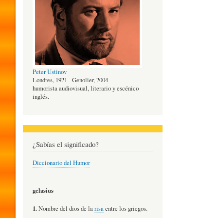
O
G
Peter Ustinov
Í
Londres, 1921 - Genolier, 2004
humorista audiovisual, literario y escénico
inglés.
A
D
¿Sabías el significado?
Diccionario del Humor
E
gelasius
L
1.
Nombre del dios de la
risa
entre los griegos.