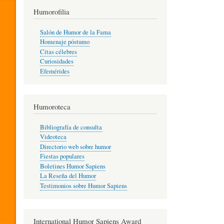
T
Humorofilia
Salón de Humor de la Fama
Homenaje póstumo
I
Citas célebres
Curiosidades
Efemérides
L
Humoroteca
Y
Bibliografía de consulta
Videoteca
H
Directorio web sobre humor
Fiestas populares
Boletines Humor Sapiens
U
La Reseña del Humor
Testimonios sobre Humor Sapiens
M
International Humor Sapiens Award