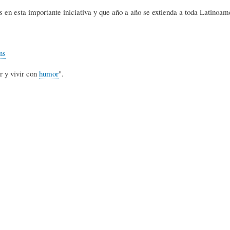
L
A
S
 en esta importante iniciativa y que año a año se extienda a toda Latinoam
H
C
D
ns
r y vivir con
humor
".
U
T
E
M
U
H
O
A
U
R
L
M
(
I
O