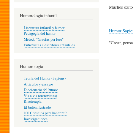
R
Muchos éxitos
Humorología infantil
A
Literatura infantil y humor
Humor Sapie
Pedagogía del humor
Método "Gracias por leer"
"Crear, pensa
I
Entrevistas a escritores infantiles
N
Humorología
Teoría del Humor (Sapiens)
F
Artículos y ensayos
Diccionario del humor
Vis a vis (entrevistas)
A
Risoterapia
El bufón ilustrado
100 Consejos para hacer reír
Investigaciones
N