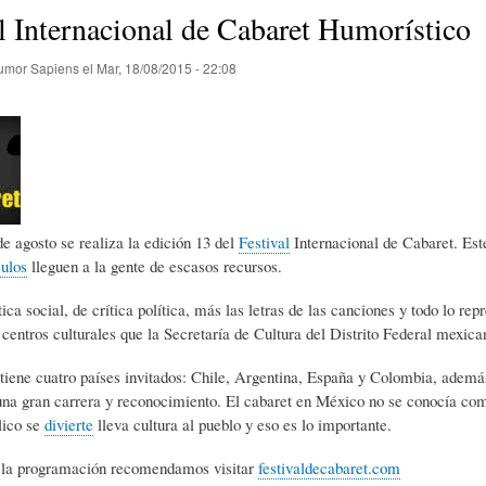
E
P
E
l Internacional de Cabaret Humorístico
umor Sapiens
el
Mar, 18/08/2015 - 22:08
O
I
L
R
N
Í
Í
I
C
de agosto se realiza la edición 13 del
Festival
Internacional de Cabaret. Este
ulos
lleguen a la gente de escasos recursos.
A
Ó
U
tica social, de crítica política, más las letras de las canciones y todo lo re
 centros culturales que la Secretaría de Cultura del Distrito Federal mexican
D
N
L
tiene cuatro países invitados: Chile, Argentina, España y Colombia, además
una gran carrera y reconocimiento. El cabaret en México no se conocía com
lico se
divierte
lleva cultura al pueblo y eso es lo importante.
E
Y
A
a la programación recomendamos visitar
festivaldecabaret.com