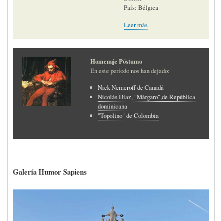
País: Bélgica
Leer más
Homenaje Póstumo
En este período nos han dejado:
Nick Nemeroff de Canadá
Nicolás Díaz, "Márgaro",de República
dominicana
"Topolino" de Colombia
Galería Humor Sapiens