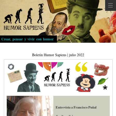
Pasar
al
contenido
principal
Crear, pensar y vivir con humor
Boletín Humor Sapiens | julio 2022
Entrevista a Francisco Puñal