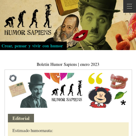
Pasar
al
contenido
principal
Crear, pensar y vivir con humor
Boletín Humor Sapiens | enero 2023
Editorial
Estimado humornauta: