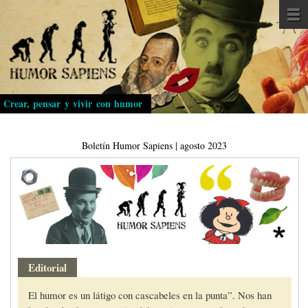
Pasar
al
contenido
principal
Crear, pensar y vivir con humor
Boletín Humor Sapiens | agosto 2023
Editorial
El humor es un látigo con cascabeles en la punta”. Nos han