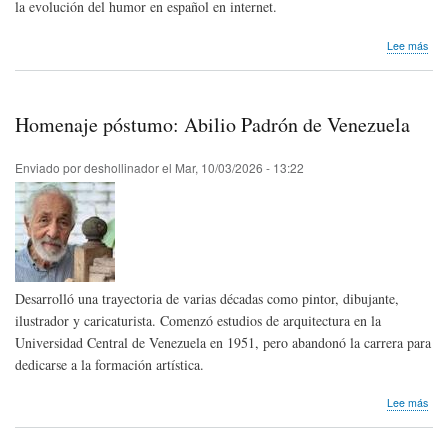
la evolución del humor en español en internet.
sob
Lee más
La
Uni
de
Gra
Homenaje póstumo: Abilio Padrón de Venezuela
cre
un
cor
Enviado por
deshollinador
el
Mar, 10/03/2026 - 13:22
únic
par
anal
25
año
de
hum
Desarrolló una trayectoria de varias décadas como pintor, dibujante,
en
inte
ilustrador y caricaturista. Comenzó estudios de arquitectura en la
Universidad Central de Venezuela en 1951, pero abandonó la carrera para
dedicarse a la formación artística.
sob
Lee más
Hom
pós