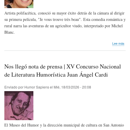
Artista polifacética, conoció su mayor éxito detrás de la cámara al dirigir
su primera película, "Je vous trouve très beau". Esta comedia romántica y
rural narra las aventuras de un agricultor viudo, interpretado por Michel
Blanc.
sob
Lee más
Hom
pós
Isab
Mer
Nos llegó nota de prensa | XV Concurso Nacional
de
Fra
de Literatura Humorística Juan Ángel Cardi
Enviado por
Humor Sapiens
el
Mié, 18/03/2026 - 20:08
El Museo del Humor y la dirección municipal de cultura en San Antonio