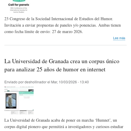
23 Congreso de la Sociedad Internacional de Estudios del Humor.
Invitación a enviar propuestas de paneles y/o ponencias. Ambas tienen
como fecha límite de envío: 27 de marzo 2026.
sob
Lee más
23
Con
de
la
La Universidad de Granada crea un corpus único
ISH
|
para analizar 25 años de humor en internet
Inte
Soci
Enviado por
deshollinador
el
Mar, 10/03/2026 - 13:40
Hum
Stud
La Universidad de Granada acaba de poner en marcha ‘Humnet’, un
corpus digital pionero que permitirá a investigadores y curiosos estudiar