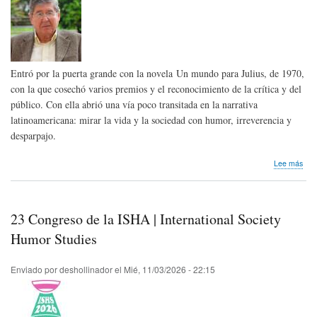
Entró por la puerta grande con la novela Un mundo para Julius, de 1970,
con la que cosechó varios premios y el reconocimiento de la crítica y del
público. Con ella abrió una vía poco transitada en la narrativa
latinoamericana: mirar la vida y la sociedad con humor, irreverencia y
desparpajo.
sob
Lee más
Hom
pós
Alfr
Bry
23 Congreso de la ISHA | International Society
Ech
de
Humor Studies
Per
Enviado por
deshollinador
el
Mié, 11/03/2026 - 22:15