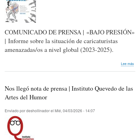
COMUNICADO DE PRENSA | «BAJO PRESIÓN»
| Informe sobre la situación de caricaturistas
amenazadas/os a nivel global (2023-2025).
sob
Lee más
Nos
lleg
not
de
Nos llegó nota de prensa | Instituto Quevedo de las
pre
|
Artes del Humor
Inf
sob
Enviado por
deshollinador
el
Mié, 04/03/2026 - 14:07
la
situ
de
dibu
ame
a