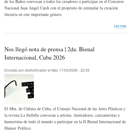
de los Baños convocan a todos los creadores a participar en el Concurso
Nacional Juan Ángel Cardi con el propósito de estimular la creación
literaria en este importante género.
sob
Lee más
Nos
lleg
not
de
Nos llegó nota de prensa | 2da. Bienal
pre
|
Internacional, Cuba 2026
XV
Con
Enviado por
deshollinador
el
Mar, 17/03/2026 - 22:35
Nac
de
Lite
Hum
Jua
Áng
Car
El Min. de Cultura de Cuba, el Consejo Nacional de las Artes Plásticas y
la revista La Jiribilla convocan a artistas, ilustradores, caricaturistas y
humoristas de todo el mundo a participar en la II Bienal Internacional de
Humor Político.