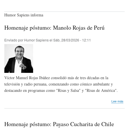
Humor Sapiens informa
Homenaje póstumo: Manolo Rojas de Perú
Enviado por
Humor Sapiens
el
Sáb, 28/03/2026 - 12:11
Víctor Manuel Rojas Ibáñez consolidó más de tres décadas en la
televisión y radio peruana, comenzando como cómico ambulante y
destacando en programas como "Risas y Salsa" y "Risas de América".
sob
Lee más
Hom
pós
Man
Roj
Homenaje póstumo: Payaso Cucharita de Chile
de