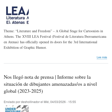
Theme: “Literature and Freedom” – A Global Stage for Cartoonists in
Athens. The XVIII LEA Festival (Festival de Literatura Iberoamericana
en Atenas) has officially opened its doors for the 3rd International
Exhibition of Graphic Humor.
sob
Lee más
Nos
lleg
conv
|
Nos llegó nota de prensa | Informe sobre la
III
Sal
situación de dibujantes amenazadas/os a nivel
Inte
global (2023-2025)
de
Hum
Gráf
Enviado por
deshollinador
el
Mié, 04/03/2026 - 15:55