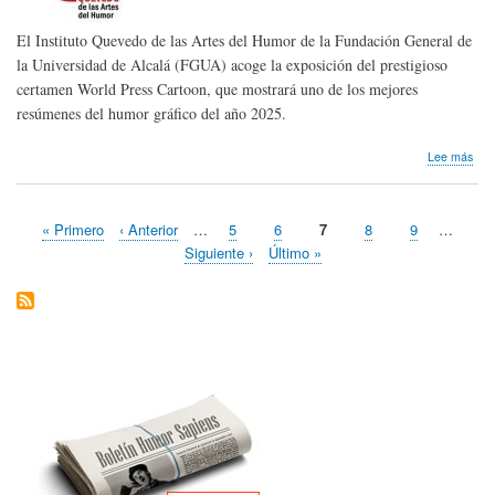
nive
glob
El Instituto Quevedo de las Artes del Humor de la Fundación General de
(20
la Universidad de Alcalá (FGUA) acoge la exposición del prestigioso
202
certamen World Press Cartoon, que mostrará uno de los mejores
resúmenes del humor gráfico del año 2025.
sob
Lee más
Nos
lleg
not
Primera
« Primero
Página
‹ Anterior
…
Page
5
Page
6
Página
7
Page
8
Page
9
…
de
Paginación
página
anterior
actual
pre
Siguiente
Siguiente ›
Última
Último »
|
página
página
Inst
Que
de
las
Arte
del
Hum