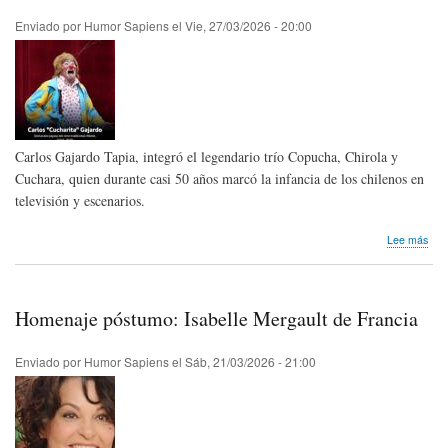
Per
Enviado por
Humor Sapiens
el
Vie, 27/03/2026 - 20:00
Carlos Gajardo Tapia, integró el legendario trío Copucha, Chirola y
Cuchara, quien durante casi 50 años marcó la infancia de los chilenos en
televisión y escenarios.
sob
Lee más
Hom
pós
Pay
Cuc
Homenaje póstumo: Isabelle Mergault de Francia
de
Chil
Enviado por
Humor Sapiens
el
Sáb, 21/03/2026 - 21:00