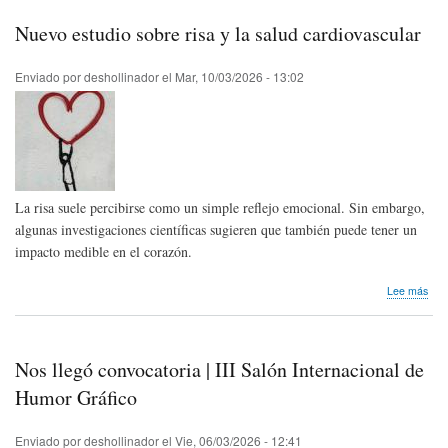
Abil
Pad
Nuevo estudio sobre risa y la salud cardiovascular
de
Ven
Enviado por
deshollinador
el
Mar, 10/03/2026 - 13:02
La risa suele percibirse como un simple reflejo emocional. Sin embargo,
algunas investigaciones científicas sugieren que también puede tener un
impacto medible en el corazón.
sob
Lee más
Nue
estu
sob
risa
Nos llegó convocatoria | III Salón Internacional de
y
la
Humor Gráfico
salu
card
Enviado por
deshollinador
el
Vie, 06/03/2026 - 12:41