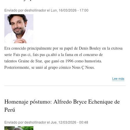
aqu
y
Enviado por
deshollinador
el
Lun, 16/03/2026 - 17:00
aho
Era conocido principalmente por su papel de Denis Bouley en la exitosa
serie Fais pas ci, fais pas ça.altó a la fama en el concurso de
talentos Graine de Star, que ganó en 1996 como humorista.
Posteriormente, se unió al grupo cómico Nous Ç Nous.
sob
Lee más
Hom
pós
Bru
Sal
Homenaje póstumo: Alfredo Bryce Echenique de
de
Fra
Perú
Enviado por
deshollinador
el
Jue, 12/03/2026 - 00:48