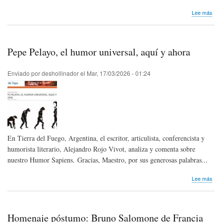
sob
Lee más
Nos
lleg
not
de
Pepe Pelayo, el humor universal, aquí y ahora
pre
|
2da
Enviado por
deshollinador
el
Mar, 17/03/2026 - 01:24
Bien
Inte
Cub
202
En Tierra del Fuego, Argentina, el escritor, articulista, conferencista y
humorista literario, Alejandro Rojo Vivot, analiza y comenta sobre
nuestro Humor Sapiens.
Gracias, Maestro, por sus generosas palabras...
sob
Lee más
Pep
Pela
el
hum
Homenaje póstumo: Bruno Salomone de Francia
univ