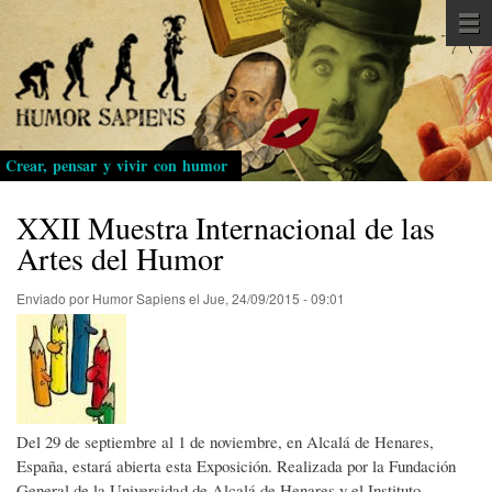
Pasar
al
contenido
principal
Crear, pensar y vivir con humor
XXII Muestra Internacional de las
Artes del Humor
Enviado por
Humor Sapiens
el
Jue, 24/09/2015 - 09:01
Del 29 de septiembre al 1 de noviembre, en Alcalá de Henares,
España, estará abierta esta Exposición. Realizada por la Fundación
General de la Universidad de Alcalá de Henares y el Instituto