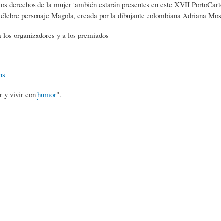
los derechos de la mujer también estarán presentes en este XVII PortoCart
L
A
S
élebre personaje Magola, creada por la dibujante colombiana Adriana Mosq
 los organizadores y a los premiados!
H
C
D
U
T
E
ns
r y vivir con
humor
".
M
U
H
O
A
U
R
L
M
(
I
O