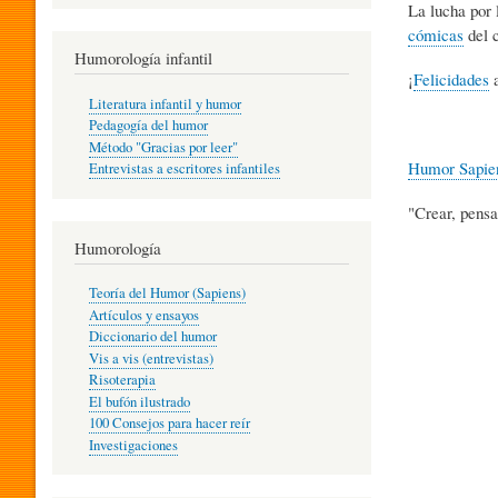
La lucha por 
R
cómicas
del c
Humorología infantil
¡
Felicidades
a
A
Literatura infantil y humor
Pedagogía del humor
Método "Gracias por leer"
I
Humor Sapie
Entrevistas a escritores infantiles
"Crear, pensa
N
Humorología
Teoría del Humor (Sapiens)
F
Artículos y ensayos
Diccionario del humor
Vis a vis (entrevistas)
A
Risoterapia
El bufón ilustrado
100 Consejos para hacer reír
Investigaciones
N