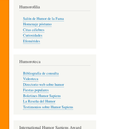
T
Humorofilia
Salón de Humor de la Fama
Homenaje póstumo
I
Citas célebres
Curiosidades
Efemérides
L
Humoroteca
Y
Bibliografía de consulta
Videoteca
H
Directorio web sobre humor
Fiestas populares
Boletines Humor Sapiens
U
La Reseña del Humor
Testimonios sobre Humor Sapiens
M
International Humor Sapiens Award