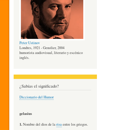
O
G
Peter Ustinov
Í
Londres, 1921 - Genolier, 2004
humorista audiovisual, literario y escénico
inglés.
A
D
¿Sabías el significado?
Diccionario del Humor
E
gelasius
L
1.
Nombre del dios de la
risa
entre los griegos.