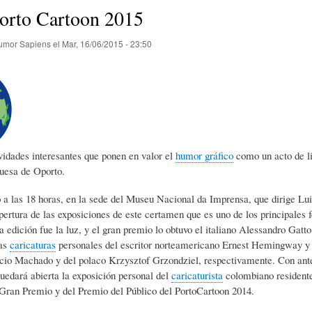
E
P
E
orto Cartoon 2015
umor Sapiens
el
Mar, 16/06/2015 - 23:50
O
I
L
R
N
Í
Í
I
C
vidades interesantes que ponen en valor el
humor gráfico
como un acto de li
uesa de Oporto.
A
Ó
U
o a las 18 horas, en la sede del Museu Nacional da Imprensa, que dirige Lu
apertura de las exposiciones de este certamen que es uno de los principales 
ta edición fue la luz, y el gran premio lo obtuvo el italiano Alessandro Ga
D
N
L
las
caricaturas
personales del escritor norteamericano Ernest Hemingway y d
cio Machado y del polaco Krzysztof Grzondziel, respectivamente. Con anteri
uedará abierta la exposición personal del
caricaturista
colombiano residente
E
Y
A
Gran Premio y del Premio del Público del PortoCartoon 2014.