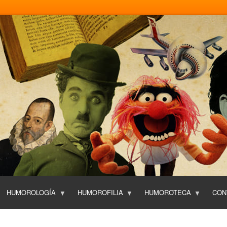
Pasar
al
contenido
principal
HUMOROLOGÍA
HUMOROFILIA
HUMOROTECA
CON
T
O
P