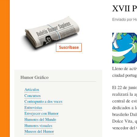
I
XVII P
Enviado por
H
T
E
R
Lleno de acti
ciudad portug
Humor Gráfico
A
El 22 de juni
Artículos
realizará la 
Concursos
central de es
T
Contrapunto a dos voces
dedicados a 
Entrevistas
Envejecer con Humor
brasileño Dal
Humores del Mundo
Dolce Vita, q
U
Humores visuales
vencedor del 
Museos del Humor