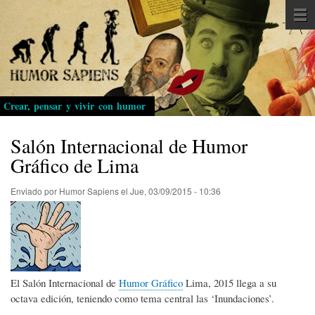
Pasar
al
contenido
principal
Crear, pensar y vivir con humor
Salón Internacional de Humor
Gráfico de Lima
Enviado por
Humor Sapiens
el
Jue, 03/09/2015 - 10:36
El Salón Internacional de
Humor Gráfico
Lima, 2015 llega a su
octava edición, teniendo como tema central las ‘Inundaciones’.