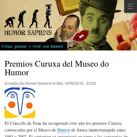
Pasar
al
contenido
principal
Crear, pensar y vivir con humor
Premios Curuxa del Museo do
Humor
Enviado por
Humor Sapiens
el
Mar, 16/06/2015 - 23:20
El Concello de Fene ha recuperado este año los premios Curuxa,
convocados por el Museo do
Humor
de forma ininterrumpida entre
1984 y 2007. El certamen se organizará en torno a las categorías de