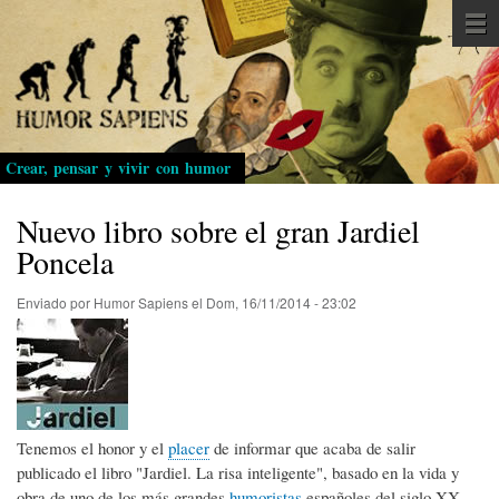
Pasar
al
contenido
principal
Crear, pensar y vivir con humor
Nuevo libro sobre el gran Jardiel
Poncela
Enviado por
Humor Sapiens
el
Dom, 16/11/2014 - 23:02
Tenemos el honor y el
placer
de informar que acaba de salir
publicado el libro "Jardiel. La risa inteligente", basado en la vida y
obra de uno de los más grandes
humoristas
españoles del siglo XX,