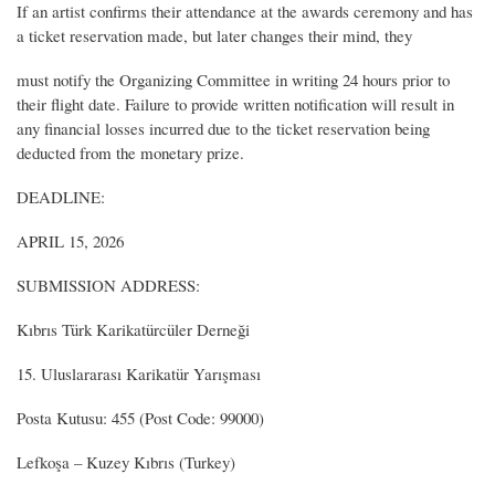
If an artist confirms their attendance at the awards ceremony and has
a ticket reservation made, but later changes their mind, they
must notify the Organizing Committee in writing 24 hours prior to
their flight date. Failure to provide written notification will result in
any financial losses incurred due to the ticket reservation being
deducted from the monetary prize.
DEADLINE:
APRIL 15, 2026
SUBMISSION ADDRESS:
Kıbrıs Türk Karikatürcüler Derneği
15. Uluslararası Karikatür Yarışması
Posta Kutusu: 455 (Post Code: 99000)
Lefkoşa – Kuzey Kıbrıs (Turkey)