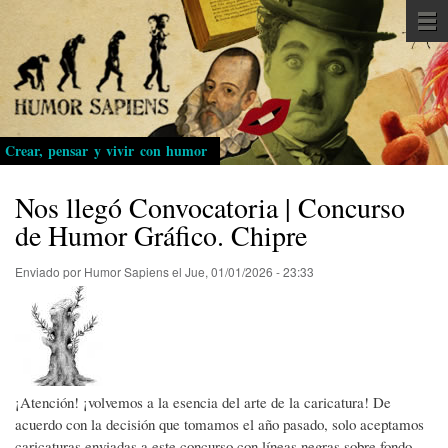
Pasar
al
contenido
principal
Crear, pensar y vivir con humor
Nos llegó Convocatoria | Concurso
de Humor Gráfico. Chipre
Enviado por
Humor Sapiens
el
Jue, 01/01/2026 - 23:33
¡Atención! ¡volvemos a la esencia del arte de la caricatura! De
acuerdo con la decisión que tomamos el año pasado, solo aceptamos
caricaturas enviadas a este concurso con líneas negras sobre fondo