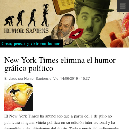
Pasar
al
contenido
principal
Crear, pensar y vivir con humor
New York Times elimina el humor
gráfico político
Enviado por
Humor Sapiens
el
Vie, 14/06/2019 - 15:37
El New York Times ha anunciado que a partir del 1 de julio no
publicará ninguna viñeta política en su edición internacional y ha
despedido a dos dibujantes del diario. Todo a partir del zafarrancho