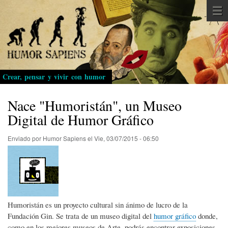
Pasar
al
contenido
principal
Crear, pensar y vivir con humor
Nace "Humoristán", un Museo
Digital de Humor Gráfico
Enviado por
Humor Sapiens
el
Vie, 03/07/2015 - 06:50
Humoristán es un proyecto cultural sin ánimo de lucro de la
Fundación Gin. Se trata de un museo digital del
humor gráfico
donde,
como en los mejores museos de Arte, podrás encontrar exposiciones,