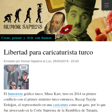
Pasar
al
contenido
principal
Crear, pensar y vivir con humor
Libertad para caricaturista turco
Enviado por
Humor Sapiens
el
Lun, 29/04/2019 - 23:43
El
humorista
gráfico turco, Musa Kart, tuvo en 2014 su primer
conflicto con el primer ministro turco entonces, Recep Tayyip
Erdoğan, al representarlo en una
caricatura
como un gato, por lo que
fue procesado en la Corte Suprema de la República de Turquía,