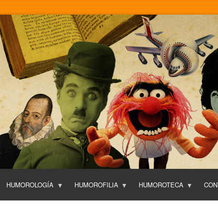
Pasar
al
contenido
principal
HUMOROLOGÍA
HUMOROFILIA
HUMOROTECA
CON
T
O
P