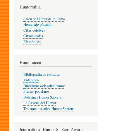
T
Humorofilia
Salón de Humor de la Fama
Homenaje póstumo
I
Citas célebres
Curiosidades
Efemérides
L
Humoroteca
Y
Bibliografía de consulta
Videoteca
H
Directorio web sobre humor
Fiestas populares
Boletines Humor Sapiens
U
La Reseña del Humor
Testimonios sobre Humor Sapiens
M
International Humor Sapiens Award