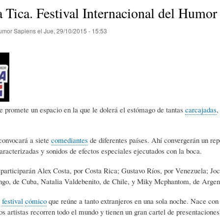
E
P
E
 Tica. Festival Internacional del Humor
umor Sapiens
el
Jue, 29/10/2015 - 15:53
O
I
L
R
N
Í
Í
I
C
 promete un espacio en la que le dolerá el estómago de tantas
carcajadas
,
A
Ó
U
convocará a siete
comediantes
de diferentes países. Ahí convergerán un rep
aracterizadas y sonidos de efectos especiales ejecutados con la boca.
D
N
L
participarán Alex Costa, por Costa Rica; Gustavo Ríos, por Venezuela; Jo
go, de Cuba, Natalia Valdebenito, de Chile, y Miky Mcphantom, de Argen
E
Y
A
r
festival
cómico
que reúne a tanto extranjeros en una sola noche. Nace con
tos artistas recorren todo el mundo y tienen un gran cartel de presentacion