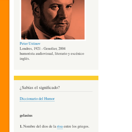
O
G
Peter Ustinov
Í
Londres, 1921 - Genolier, 2004
humorista audiovisual, literario y escénico
inglés.
A
D
¿Sabías el significado?
Diccionario del Humor
E
gelasius
L
1.
Nombre del dios de la
risa
entre los griegos.