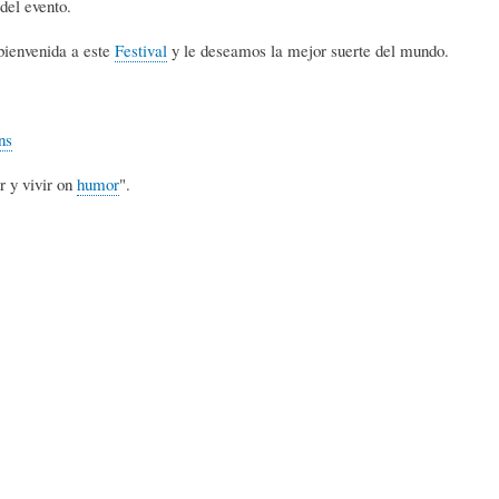
del evento.
L
A
S
bienvenida a este
Festival
y le deseamos la mejor suerte del mundo.
H
C
D
ns
U
T
E
r y vivir on
humor
".
M
U
H
O
A
U
R
L
M
(
I
O