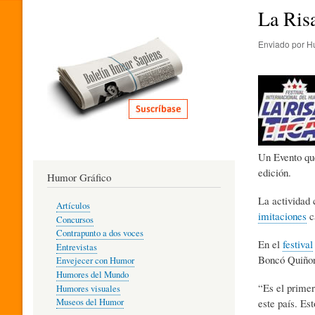
I
La Risa
Enviado por
H
T
E
R
Un Evento que
edición.
Humor Gráfico
A
La actividad 
Artículos
imitaciones
c
Concursos
T
Contrapunto a dos voces
En el
festival
Entrevistas
Boncó Quiñon
Envejecer con Humor
Humores del Mundo
U
“Es el prime
Humores visuales
este país. Es
Museos del Humor