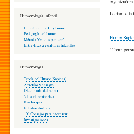
organizadora 
R
Le damos la 
Humorología infantil
A
Literatura infantil y humor
Pedagogía del humor
Humor Sapie
Método "Gracias por leer"
I
Entrevistas a escritores infantiles
"Crear, pensa
N
Humorología
Teoría del Humor (Sapiens)
F
Artículos y ensayos
Diccionario del humor
Vis a vis (entrevistas)
A
Risoterapia
El bufón ilustrado
100 Consejos para hacer reír
Investigaciones
N