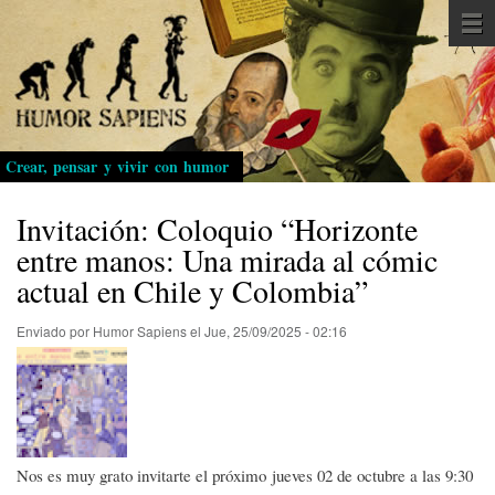
Pasar
al
contenido
principal
Crear, pensar y vivir con humor
Invitación: Coloquio “Horizonte
entre manos: Una mirada al cómic
actual en Chile y Colombia”
Enviado por
Humor Sapiens
el
Jue, 25/09/2025 - 02:16
Nos es muy grato invitarte el próximo jueves 02 de octubre a las 9:30