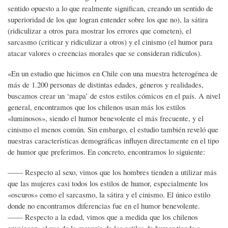
sentido opuesto a lo que realmente significan, creando un sentido de
superioridad de los que logran entender sobre los que no), la sátira
(ridiculizar a otros para mostrar los errores que cometen), el
sarcasmo (criticar y ridiculizar a otros) y el cinismo (el humor para
atacar valores o creencias morales que se consideran ridículos).
«En un estudio que hicimos en Chile con una muestra heterogénea de
más de 1.200 personas de distintas edades, géneros y realidades,
buscamos crear un ‘mapa’ de estos estilos cómicos en el país. A nivel
general, encontramos que los chilenos usan más los estilos
«luminosos», siendo el humor benevolente el más frecuente, y el
cinismo el menos común. Sin embargo, el estudio también reveló que
nuestras características demográficas influyen directamente en el tipo
de humor que preferimos. En concreto, encontramos lo siguiente:
—— Respecto al sexo, vimos que los hombres tienden a utilizar más
que las mujeres casi todos los estilos de humor, especialmente los
«oscuros» como el sarcasmo, la sátira y el cinismo. El único estilo
donde no encontramos diferencias fue en el humor benevolente.
—— Respecto a la edad, vimos que a medida que los chilenos
envejecen, el uso de la mayoría de los estilos de humor tiende a