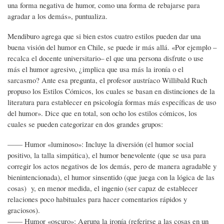
una forma negativa de humor, como una forma de rebajarse para
agradar a los demás», puntualiza.
Mendiburo agrega que si bien estos cuatro estilos pueden dar una
buena visión del humor en Chile, se puede ir más allá. «Por ejemplo –
recalca el docente universitario– el que una persona disfrute o use
más el humor agresivo, ¿implica que usa más la ironía o el
sarcasmo? Ante esa pregunta, el profesor austríaco Willibald Ruch
propuso los Estilos Cómicos, los cuales se basan en distinciones de la
literatura para establecer en psicología formas más específicas de uso
del humor». Dice que en total, son ocho los estilos cómicos, los
cuales se pueden categorizar en dos grandes grupos:
—— Humor «luminoso»: Incluye la diversión (el humor social
positivo, la talla simpática), el humor benevolente (que se usa para
corregir los actos negativos de los demás, pero de manera agradable y
bienintencionada), el humor sinsentido (que juega con la lógica de las
cosas) y, en menor medida, el ingenio (ser capaz de establecer
relaciones poco habituales para hacer comentarios rápidos y
graciosos).
—— Humor «oscuro»: Agrupa la ironía (referirse a las cosas en un