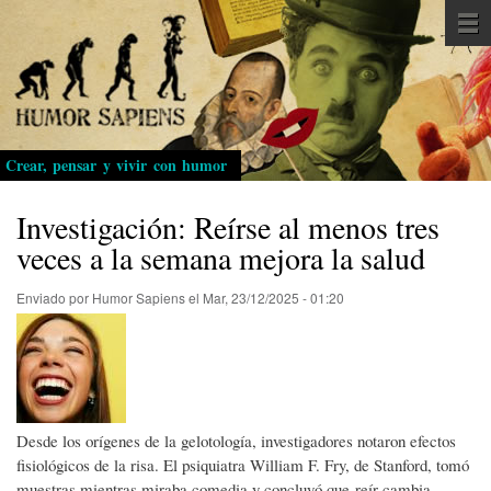
Pasar
al
contenido
principal
Crear, pensar y vivir con humor
Investigación: Reírse al menos tres
veces a la semana mejora la salud
Enviado por
Humor Sapiens
el
Mar, 23/12/2025 - 01:20
Desde los orígenes de la gelotología, investigadores notaron efectos
fisiológicos de la risa. El psiquiatra William F. Fry, de Stanford, tomó
muestras mientras miraba comedia y concluyó que reír cambia